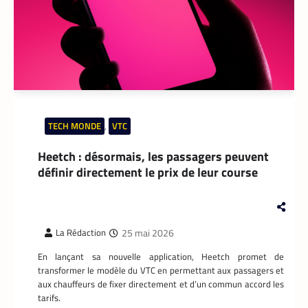
DATACENTER
,
TECH MONDE
TECH MONDE
,
VTC
Data center : 70 % d’énergie économisée pour
Heetch : désormais, les passagers peuvent
un retour sur investissement triennal
définir directement le prix de leur course
La Rédaction
21 mai 2026
Un leader mondial des infrastructures
numériques annonce la réduction de 70 %
de la consommation d’énergie de
25 mai 2026
La Rédaction
refroidissement dans un data center à
Madrid.
En lançant sa nouvelle application, Heetch promet de
transformer le modèle du VTC en permettant aux passagers et
aux chauffeurs de fixer directement et d’un commun accord les
tarifs.