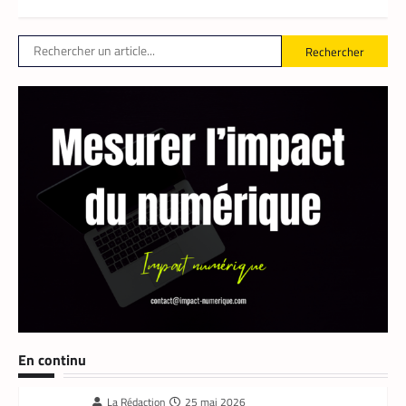
La Rédaction
25 mai 2026
En lançant sa nouvelle application, Heetch
Rechercher
promet de transformer le modèle du VTC
en permettant aux passagers et aux
chauffeurs de fixer directement et d’un
commun accord les tarifs.
FINTECH
,
TECH AFRIQUE
En continu
Mobile money, cryptomonnaie : PayPal abat
deux cartes maîtresses pour s’imposer en