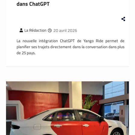
dans ChatGPT
spécifiquement pour les coursiers, et
attend que son téléphone sonne. La suite
est une question de technologie et
d’endurance.
20 avril 2026
La Rédaction
La nouvelle intégration ChatGPT de Yango Ride permet de
planifier ses trajets directement dans la conversation dans plus
de 25 pays.
APPLICATION
,
TECH AFRIQUE
Prosuma et Yango Food : un partenariat qui
impacte le marché du travail ivoirien
La Rédaction
10 mai 2026