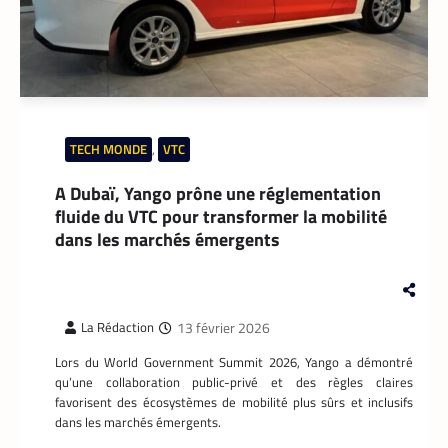
Le partenariat entre Prosuma et Yango
Food promet de transformer le commerce
ivoirien en stimulant l’emploi local,
digitalisant les métiers de la livraison et
structurant une chaîne logistique moderne
et inclusive.
TECH MONDE
,
VTC
A Dubaï, Yango prône une réglementation
fluide du VTC pour transformer la mobilité
dans les marchés émergents
13 février 2026
La Rédaction
Lors du World Government Summit 2026, Yango a démontré
TECH MONDE
,
VTC
qu’une collaboration public-privé et des règles claires
favorisent des écosystèmes de mobilité plus sûrs et inclusifs
Heetch : désormais, les passagers peuvent
dans les marchés émergents.
définir directement le prix de leur course