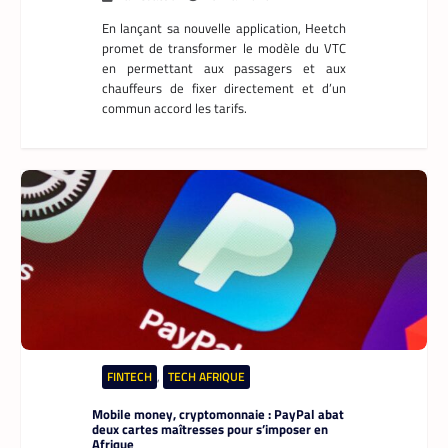
Afrique
Armel Djoba
22 mai 2026
En associant l’interopérabilité de PayPal
World au stablecoin PYUSD, PayPal promet
de désenclaver le commerce africain et
accélérer l’inclusion financière grâce à des
transactions transfrontalières plus rapides,
stables et économiques.
DATACENTER
,
TECH MONDE