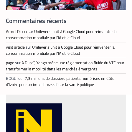
Commentaires récents
Armel Djoba
sur
Unilever s’unit à Google Cloud pour réinventer la
consommation mondiale par l’IA et le Cloud
visit article
sur
Unilever s’unit à Google Cloud pour réinventer la
consommation mondiale par l’IA et le Cloud
TECH MONDE
,
VTC
page
sur
A Dubaï, Yango prône une réglementation fluide du VTC pour
Heetch : désormais, les passagers peuvent
transformer la mobilité dans les marchés émergents
définir directement le prix de leur course
BOGUI
sur
7,3 millions de dossiers patients numérisés en Côte
La Rédaction
25 mai 2026
d’Ivoire pour un impact massif sur la santé publique
En lançant sa nouvelle application, Heetch
promet de transformer le modèle du VTC
en permettant aux passagers et aux
chauffeurs de fixer directement et d’un
commun accord les tarifs.