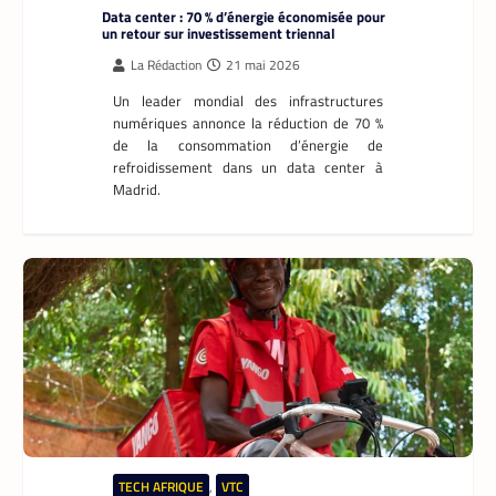
TECH AFRIQUE
,
VTC
À près de 70 ans, le doyen des coursiers-
partenaires Yango s’est imposé comme l’un
des meilleurs
La Rédaction
14 mai 2026
Il n’a pas l’âge de s’arrêter. La soixantaine
revolue, M. Pani Gnaba Cauleve Delpech
est sans doute le doyen des coursiers-
partenaires de Yango Food en Côte d’Ivoire.
Chaque matin, depuis son logement de
Marcory, il enfourche son vélo, ouvre
l’application Pro développée
spécifiquement pour les coursiers, et
attend que son téléphone sonne. La suite
est une question de technologie et
d’endurance.