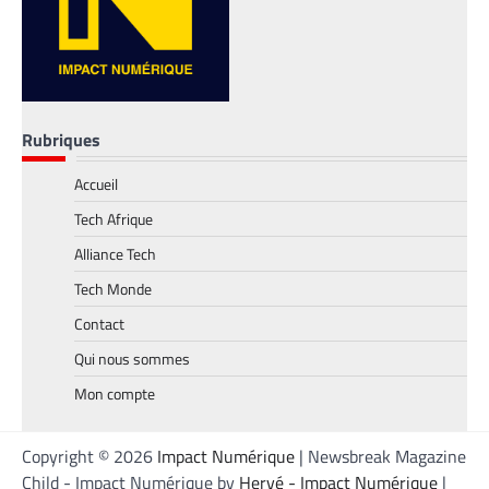
Rubriques
Accueil
Tech Afrique
FINTECH
,
TECH AFRIQUE
Alliance Tech
Mobile money, cryptomonnaie : PayPal abat
deux cartes maîtresses pour s’imposer en
Tech Monde
Afrique
Contact
Armel Djoba
22 mai 2026
Qui nous sommes
En associant l’interopérabilité de PayPal
World au stablecoin PYUSD, PayPal promet
Mon compte
de désenclaver le commerce africain et
accélérer l’inclusion financière grâce à des
transactions transfrontalières plus rapides,
Copyright © 2026
Impact Numérique
| Newsbreak Magazine
stables et économiques.
Child - Impact Numérique by
Hervé - Impact Numérique
|