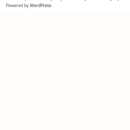
Powered by
WordPress
.
DATACENTER
,
TECH MONDE
Data center : 70 % d’énergie économisée pour
un retour sur investissement triennal
La Rédaction
21 mai 2026
Un leader mondial des infrastructures
numériques annonce la réduction de 70 %
de la consommation d’énergie de
refroidissement dans un data center à
Madrid.