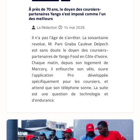
APPLICATION
,
TECH AFRIQUE
Prosuma et Yango Food : un partenariat qui
impacte le marché du travail ivoirien
La Rédaction
10 mai 2026
Le partenariat entre Prosuma et Yango
Food promet de transformer le commerce
ivoirien en stimulant l’emploi local,
digitalisant les métiers de la livraison et
structurant une chaîne logistique moderne
et inclusive.