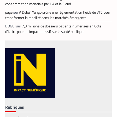
consommation mondiale par l’IA et le Cloud
page
sur
A Dubaï, Yango prône une réglementation fluide du VTC pour
transformer la mobilité dans les marchés émergents
BOGUI
sur
7,3 millions de dossiers patients numérisés en Côte
d’Ivoire pour un impact massif sur la santé publique
FINTECH
TECH AFRIQUE
,
Mobile money, cryptomonnaie : PayPal
abat deux cartes maîtresses pour
Rubriques
s’imposer en Afrique
Armel Djoba
22 mai 2026