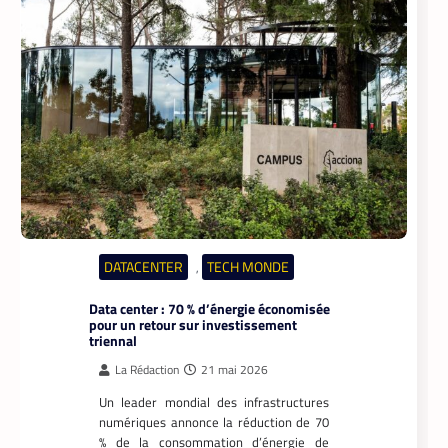
TECH AFRIQUE
VTC
,
À près de 70 ans, le doyen des coursiers-
partenaires Yango s’est imposé comme
l’un des meilleurs
La Rédaction
14 mai 2026
Il n’a pas l’âge de s’arrêter. La
soixantaine revolue, M. Pani Gnaba
Cauleve Delpech est sans doute le doyen
des coursiers-partenaires de Yango