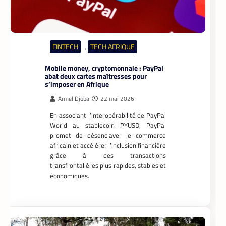
DATACENTER
TECH MONDE
,
Data center : 70 % d’énergie économisée
pour un retour sur investissement
triennal
La Rédaction
21 mai 2026
Un leader mondial des infrastructures
numériques annonce la réduction de 70
% de la consommation d’énergie de
refroidissement dans un data center à
Madrid.