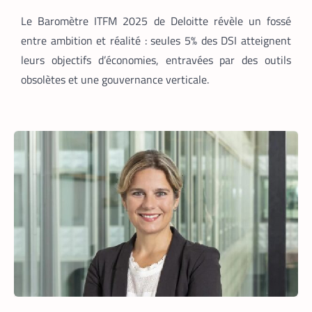
Le Baromètre ITFM 2025 de Deloitte révèle un fossé
entre ambition et réalité : seules 5% des DSI atteignent
leurs objectifs d’économies, entravées par des outils
obsolètes et une gouvernance verticale.
TECH MONDE
VTC
,
Heetch : désormais, les passagers
peuvent définir directement le prix de
leur course
La Rédaction
25 mai 2026
En lançant sa nouvelle application,
Heetch promet de transformer le
modèle du VTC en permettant aux
passagers et aux chauffeurs de fixer