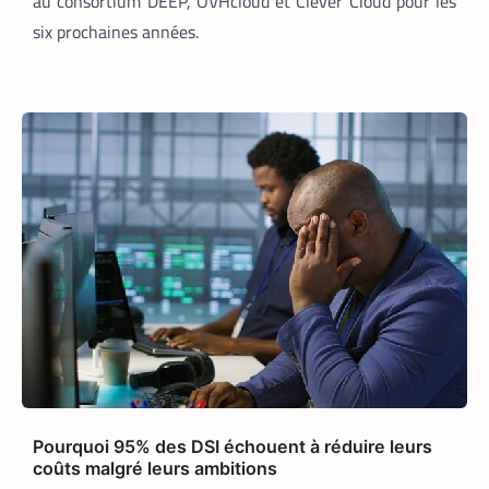
au consortium DEEP, OVHcloud et Clever Cloud pour les
six prochaines années.
APPLICATION
TECH AFRIQUE
,
Prosuma et Yango Food : un partenariat
qui impacte le marché du travail ivoirien
La Rédaction
10 mai 2026
Le partenariat entre Prosuma et Yango
Food promet de transformer le
commerce ivoirien en stimulant l’emploi
local, digitalisant les métiers de la
livraison et structurant une chaîne
logistique moderne et inclusive.
Pourquoi 95% des DSI échouent à réduire leurs
coûts malgré leurs ambitions