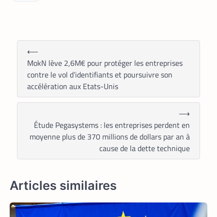
⟵
MokN lève 2,6M€ pour protéger les entreprises
contre le vol d’identifiants et poursuivre son
accélération aux Etats-Unis
⟶
Étude Pegasystems : les entreprises perdent en
moyenne plus de 370 millions de dollars par an à
TECH AFRIQUE
VTC
,
cause de la dette technique
À près de 70 ans, le doyen des coursiers-
partenaires Yango s’est imposé comme
l’un des meilleurs
Articles similaires
La Rédaction
14 mai 2026
Il n’a pas l’âge de s’arrêter. La
soixantaine revolue, M. Pani Gnaba