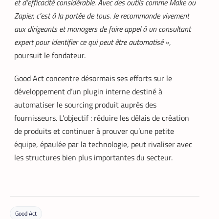
et d’efficacité considérable. Avec des outils comme Make ou
Zapier, c’est à la portée de tous. Je recommande vivement
aux dirigeants et managers de faire appel à un consultant
expert pour identifier ce qui peut être automatisé »
,
poursuit le fondateur.
DATACENTER
TECH MONDE
,
Good Act concentre désormais ses efforts sur le
développement d’un plugin interne destiné à
Data center : 70 % d’énergie économisée
automatiser le sourcing produit auprès des
pour un retour sur investissement
triennal
fournisseurs. L’objectif : réduire les délais de création
La Rédaction
21 mai 2026
de produits et continuer à prouver qu’une petite
Un leader mondial des infrastructures
équipe, épaulée par la technologie, peut rivaliser avec
numériques annonce la réduction de 70
les structures bien plus importantes du secteur.
% de la consommation d’énergie de
refroidissement dans un data center à
Madrid.
Good Act