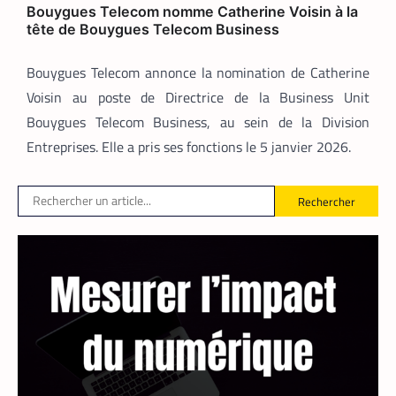
directement et d’un commun accord les
Bouygues Telecom nomme Catherine Voisin à la
tarifs.
tête de Bouygues Telecom Business
Bouygues Telecom annonce la nomination de Catherine
Voisin au poste de Directrice de la Business Unit
Bouygues Telecom Business, au sein de la Division
Entreprises. Elle a pris ses fonctions le 5 janvier 2026.
Rechercher
FINTECH
TECH AFRIQUE
,
Mobile money, cryptomonnaie : PayPal
abat deux cartes maîtresses pour