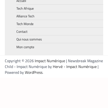
Accueil
En associant l’interopérabilité de PayPal
Tech Afrique
World au stablecoin PYUSD, PayPal
Alliance Tech
promet de désenclaver le commerce
africain et accélérer l’inclusion financière
Tech Monde
grâce à des transactions
Contact
transfrontalières plus rapides, stables et
économiques.
Qui nous sommes
Mon compte
Copyright © 2026
Impact Numérique
| Newsbreak Magazine
Child - Impact Numérique by
Hervé - Impact Numérique
|
Powered by
WordPress
.