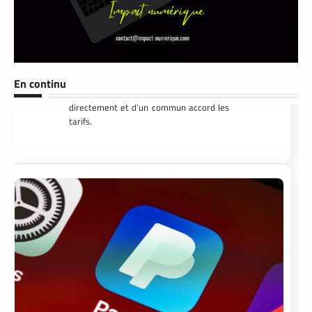
s’imposer en Afrique
Armel Djoba
22 mai 2026
En associant l’interopérabilité de PayPal
World au stablecoin PYUSD, PayPal
promet de désenclaver le commerce
En continu
africain et accélérer l’inclusion financière
grâce à des transactions
transfrontalières plus rapides, stables et
économiques.