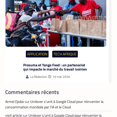
TECH MONDE
VTC
,
Heetch : désormais, les passagers
peuvent définir directement le prix de
leur course
La Rédaction
25 mai 2026
En lançant sa nouvelle application,
Commentaires récents
Heetch promet de transformer le
modèle du VTC en permettant aux
passagers et aux chauffeurs de fixer
Armel Djoba
sur
Unilever s’unit à Google Cloud pour réinventer la
directement et d’un commun accord les
consommation mondiale par l’IA et le Cloud
tarifs.
visit article
sur
Unilever s’unit à Google Cloud pour réinventer la