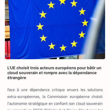
Cauleve Delpech est sans doute le doyen
des coursiers-partenaires de Yango
Food en Côte d’Ivoire. Chaque matin,
depuis son logement de Marcory, il
enfourche son vélo, ouvre l’application
Pro développée spécifiquement pour les
coursiers, et attend que son téléphone
sonne. La suite est une question de
technologie et d’endurance.
L’UE choisit trois acteurs européens pour bâtir un
cloud souverain et rompre avec la dépendance
étrangère
Face à une dépendance critique envers les solutions
extra-européennes, la Commission européenne choisit
l’autonomie stratégique en confiant son cloud souverain