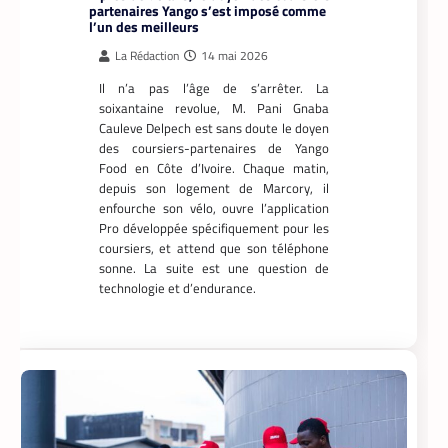
APPLICATION
TECH AFRIQUE
,
Prosuma et Yango Food : un partenariat
qui impacte le marché du travail ivoirien
La Rédaction
10 mai 2026
Le partenariat entre Prosuma et Yango
Food promet de transformer le
commerce ivoirien en stimulant l’emploi
local, digitalisant les métiers de la
livraison et structurant une chaîne
logistique moderne et inclusive.