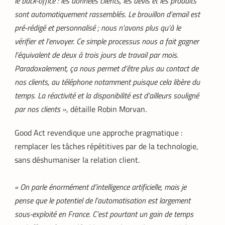
le back-office : les données clients, les devis et les produits
Mobile money, cryptomonnaie : PayPal
sont automatiquement rassemblés. Le brouillon d’email est
abat deux cartes maîtresses pour
pré-rédigé et personnalisé ; nous n’avons plus qu’à le
s’imposer en Afrique
vérifier et l’envoyer. Ce simple processus nous a fait gagner
Armel Djoba
22 mai 2026
l’équivalent de deux à trois jours de travail par mois.
En associant l’interopérabilité de PayPal
Paradoxalement, ça nous permet d’être plus au contact de
World au stablecoin PYUSD, PayPal
promet de désenclaver le commerce
nos clients, au téléphone notamment puisque cela libère du
africain et accélérer l’inclusion financière
temps. La réactivité et la disponibilité est d’ailleurs souligné
grâce à des transactions
par nos clients »
, détaille Robin Morvan.
transfrontalières plus rapides, stables et
économiques.
Good Act revendique une approche pragmatique :
remplacer les tâches répétitives par de la technologie,
sans déshumaniser la relation client.
« On parle énormément d’intelligence artificielle, mais je
pense que le potentiel de l’automatisation est largement
sous-exploité en France. C’est pourtant un gain de temps