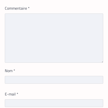
Commentaire
*
TECH MONDE
VTC
,
Nom
*
Heetch : désormais, les passagers
peuvent définir directement le prix de
leur course
La Rédaction
25 mai 2026
E-mail
*
En lançant sa nouvelle application,
Heetch promet de transformer le