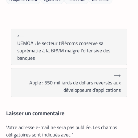
⟵
UEMOA : le secteur télécoms conserve sa
APPLICATION
TECH AFRIQUE
,
suprématie à la BRVM malgré l’offensive des
Prosuma et Yango Food : un partenariat
banques
qui impacte le marché du travail ivoirien
La Rédaction
10 mai 2026
⟶
Le partenariat entre Prosuma et Yango
Apple : 550 milliards de dollars reversés aux
Food promet de transformer le
développeurs d’applications
commerce ivoirien en stimulant l’emploi
local, digitalisant les métiers de la
livraison et structurant une chaîne
logistique moderne et inclusive.
Laisser un commentaire
Votre adresse e-mail ne sera pas publiée.
Les champs
obligatoires sont indiqués avec
*