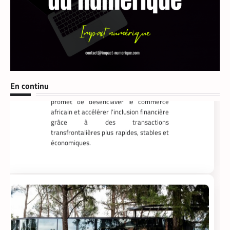
Mobile money, cryptomonnaie : PayPal
abat deux cartes maîtresses pour
s’imposer en Afrique
Armel Djoba
22 mai 2026
En associant l’interopérabilité de PayPal
World au stablecoin PYUSD, PayPal
promet de désenclaver le commerce
En continu
africain et accélérer l’inclusion financière
grâce à des transactions
transfrontalières plus rapides, stables et
économiques.