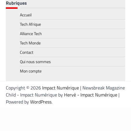
abat deux cartes maîtresses pour
Rubriques
s’imposer en Afrique
Armel Djoba
22 mai 2026
Accueil
En associant l’interopérabilité de PayPal
Tech Afrique
World au stablecoin PYUSD, PayPal
Alliance Tech
promet de désenclaver le commerce
africain et accélérer l’inclusion financière
Tech Monde
grâce à des transactions
Contact
transfrontalières plus rapides, stables et
économiques.
Qui nous sommes
Mon compte
Copyright © 2026
Impact Numérique
| Newsbreak Magazine
Child - Impact Numérique by
Hervé - Impact Numérique
|
Powered by
WordPress
.