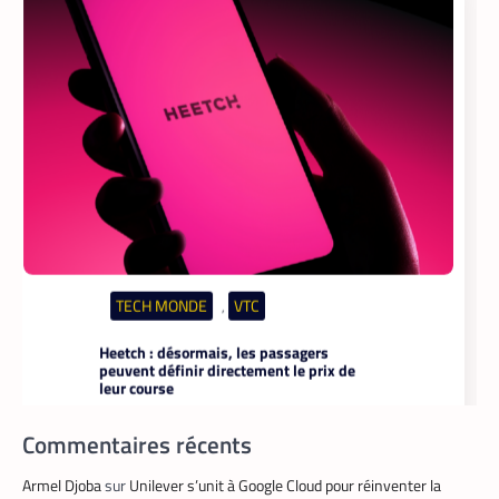
TECH MONDE
VTC
,
Heetch : désormais, les passagers
peuvent définir directement le prix de
leur course
La Rédaction
25 mai 2026
En lançant sa nouvelle application,
Commentaires récents
Heetch promet de transformer le
modèle du VTC en permettant aux
passagers et aux chauffeurs de fixer
Armel Djoba
sur
Unilever s’unit à Google Cloud pour réinventer la