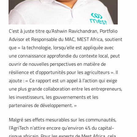
C’est à juste titre qu’Ashwin Ravichandran, Portfolio
Advisor et Responsable du MAC, MEST Africa, soutient
que « la technologie, lorsqu’elle est appliquée avec
une connaissance approfondie du contexte local, peut
ouvrir de nouvelles perspectives en matière de
résilience et d’opportunités pour les agriculteurs ». Il
ajoute : « Ce rapport est un appel à l’action qui exige
une plus grande collaboration entre les entrepreneurs,
les investisseurs, les gouvernements et les
TECH AFRIQUE
VTC
,
partenaires de développement. »
À près de 70 ans, le doyen des coursiers-
Malgré ses effets mesurables sur les communautés,
partenaires Yango s’est imposé comme
l’un des meilleurs
l’AgriTech n’attire encore qu’environ 4% du capital-
La Rédaction
14 mai 2026
risque africain. Pour les experts de Mest Africa, cela