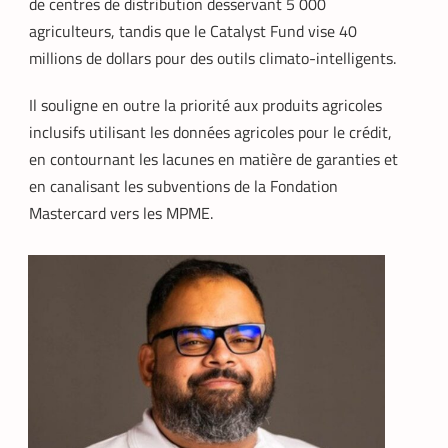
de centres de distribution desservant 5 000
agriculteurs, tandis que le Catalyst Fund vise 40
millions de dollars pour des outils climato-intelligents.
Il souligne en outre la priorité aux produits agricoles
inclusifs utilisant les données agricoles pour le crédit,
en contournant les lacunes en matière de garanties et
en canalisant les subventions de la Fondation
DATACENTER
TECH MONDE
,
Mastercard vers les MPME.
Data center : 70 % d’énergie économisée
pour un retour sur investissement
triennal
La Rédaction
21 mai 2026
Un leader mondial des infrastructures
numériques annonce la réduction de 70
% de la consommation d’énergie de
refroidissement dans un data center à
Madrid.