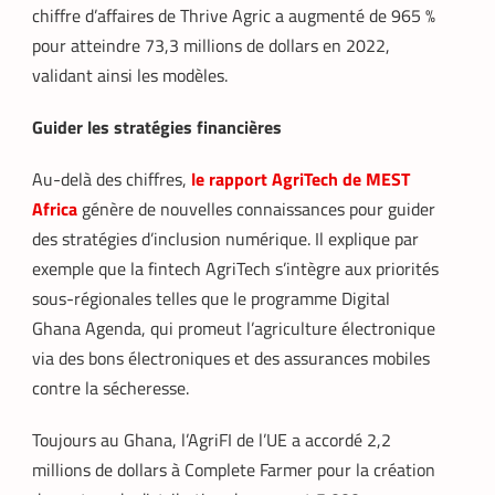
chiffre d’affaires de Thrive Agric a augmenté de 965 %
FINTECH
TECH AFRIQUE
,
pour atteindre 73,3 millions de dollars en 2022,
validant ainsi les modèles.
Mobile money, cryptomonnaie : PayPal
abat deux cartes maîtresses pour
s’imposer en Afrique
Guider les stratégies financières
Armel Djoba
22 mai 2026
Au-delà des chiffres,
le rapport AgriTech de MEST
En associant l’interopérabilité de PayPal
World au stablecoin PYUSD, PayPal
Africa
génère de nouvelles connaissances pour guider
promet de désenclaver le commerce
des stratégies d’inclusion numérique. Il explique par
africain et accélérer l’inclusion financière
exemple que la fintech AgriTech s’intègre aux priorités
grâce à des transactions
transfrontalières plus rapides, stables et
sous-régionales telles que le programme Digital
économiques.
Ghana Agenda, qui promeut l’agriculture électronique
via des bons électroniques et des assurances mobiles
contre la sécheresse.
Toujours au Ghana, l’AgriFI de l’UE a accordé 2,2
millions de dollars à Complete Farmer pour la création