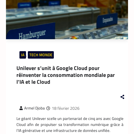
spécifiquement pour les coursiers, et
attend que son téléphone sonne. La suite
est une question de technologie et
d’endurance.
IA
,
TECH MONDE
Unilever s’unit à Google Cloud pour
réinventer la consommation mondiale par
l’IA et le Cloud
APPLICATION
,
TECH AFRIQUE
18 février 2026
Armel Djoba
Prosuma et Yango Food : un partenariat qui
impacte le marché du travail ivoirien
Le géant Unilever scelle un partenariat de cinq ans avec Google
Cloud afin de propulser sa transformation numérique grâce à
La Rédaction
10 mai 2026
l’IA générative et une infrastructure de données unifiée.