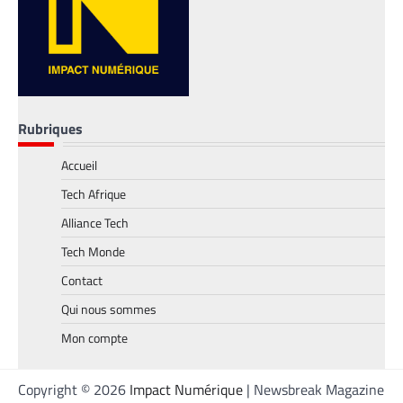
Rubriques
Accueil
TECH MONDE
,
VTC
Tech Afrique
Heetch : désormais, les passagers peuvent
définir directement le prix de leur course
Alliance Tech
La Rédaction
25 mai 2026
Tech Monde
En lançant sa nouvelle application, Heetch
Contact
promet de transformer le modèle du VTC
en permettant aux passagers et aux
Qui nous sommes
chauffeurs de fixer directement et d’un
Mon compte
commun accord les tarifs.
Copyright © 2026
Impact Numérique
| Newsbreak Magazine