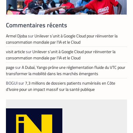
Commentaires récents
Armel Djoba
sur
Unilever s’unit à Google Cloud pour réinventer la
consommation mondiale par l’IA et le Cloud
APPLICATION
,
TECH AFRIQUE
visit article
sur
Unilever s’unit à Google Cloud pour réinventer la
Prosuma et Yango Food : un partenariat qui
consommation mondiale par l’IA et le Cloud
impacte le marché du travail ivoirien
page
sur
A Dubaï, Yango prône une réglementation fluide du VTC pour
La Rédaction
10 mai 2026
transformer la mobilité dans les marchés émergents
Le partenariat entre Prosuma et Yango
BOGUI
sur
7,3 millions de dossiers patients numérisés en Côte
Food promet de transformer le commerce
d’Ivoire pour un impact massif sur la santé publique
ivoirien en stimulant l’emploi local,
digitalisant les métiers de la livraison et
structurant une chaîne logistique moderne
et inclusive.