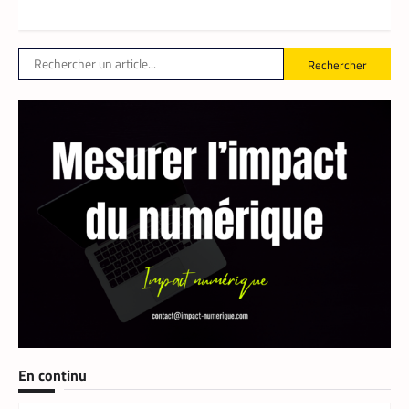
Le partenariat entre Prosuma et Yango
Food promet de transformer le commerce
ivoirien en stimulant l’emploi local,
digitalisant les métiers de la livraison et
Rechercher
structurant une chaîne logistique moderne
et inclusive.
TECH MONDE
,
VTC
En continu
Heetch : désormais, les passagers peuvent
définir directement le prix de leur course