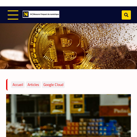
TECH AFRIQUE
,
VTC
À près de 70 ans, le doyen des coursiers-
partenaires Yango s’est imposé comme l’un
des meilleurs
Accueil
Articles
Google Cloud
La Rédaction
14 mai 2026
Il n’a pas l’âge de s’arrêter. La soixantaine
revolue, M. Pani Gnaba Cauleve Delpech
est sans doute le doyen des coursiers-
partenaires de Yango Food en Côte d’Ivoire.
Chaque matin, depuis son logement de
Marcory, il enfourche son vélo, ouvre
l’application Pro développée