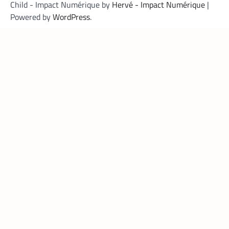
Child - Impact Numérique by
Hervé - Impact Numérique
|
Powered by
WordPress
.
FINTECH
,
TECH AFRIQUE
Mobile money, cryptomonnaie : PayPal abat
deux cartes maîtresses pour s’imposer en
Afrique
Armel Djoba
22 mai 2026
En associant l’interopérabilité de PayPal
World au stablecoin PYUSD, PayPal promet
de désenclaver le commerce africain et
accélérer l’inclusion financière grâce à des
transactions transfrontalières plus rapides,
stables et économiques.