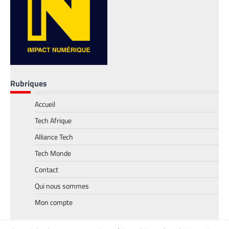
Rubriques
Accueil
TECH MONDE
,
VTC
Tech Afrique
Heetch : désormais, les passagers peuvent
définir directement le prix de leur course
Alliance Tech
La Rédaction
25 mai 2026
Tech Monde
En lançant sa nouvelle application, Heetch
Contact
promet de transformer le modèle du VTC
en permettant aux passagers et aux
Qui nous sommes
chauffeurs de fixer directement et d’un
Mon compte
commun accord les tarifs.