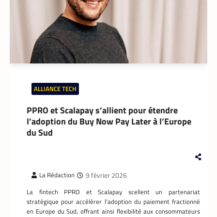
l’application Pro développée
spécifiquement pour les coursiers, et
attend que son téléphone sonne. La suite
est une question de technologie et
d’endurance.
ALLIANCE TECH
PPRO et Scalapay s’allient pour étendre
l’adoption du Buy Now Pay Later à l’Europe
du Sud
9 février 2026
La Rédaction
APPLICATION
,
TECH AFRIQUE
La fintech PPRO et Scalapay scellent un partenariat
Prosuma et Yango Food : un partenariat qui
impacte le marché du travail ivoirien
stratégique pour accélérer l’adoption du paiement fractionné
en Europe du Sud, offrant ainsi flexibilité aux consommateurs
La Rédaction
10 mai 2026