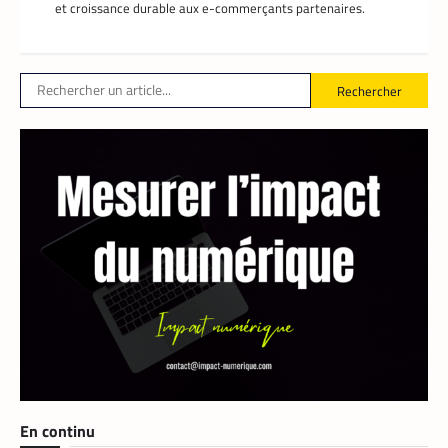
et croissance durable aux e-commerçants partenaires.
Le partenariat entre Prosuma et Yango
Food promet de transformer le commerce
ivoirien en stimulant l’emploi local,
digitalisant les métiers de la livraison et
Rechercher
structurant une chaîne logistique moderne
et inclusive.
TECH MONDE
,
VTC
En continu
Heetch : désormais, les passagers peuvent