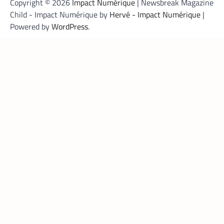
Copyright © 2026
Impact Numérique
| Newsbreak Magazine
Child - Impact Numérique by
Hervé - Impact Numérique
|
Powered by
WordPress
.
FINTECH
,
TECH AFRIQUE
Mobile money, cryptomonnaie : PayPal abat
deux cartes maîtresses pour s’imposer en
Afrique
Armel Djoba
22 mai 2026
En associant l’interopérabilité de PayPal
World au stablecoin PYUSD, PayPal promet
de désenclaver le commerce africain et
accélérer l’inclusion financière grâce à des
transactions transfrontalières plus rapides,