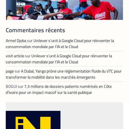
Commentaires récents
Armel Djoba
sur
Unilever s’unit à Google Cloud pour réinventer la
consommation mondiale par l’IA et le Cloud
APPLICATION
,
TECH AFRIQUE
visit article
sur
Unilever s’unit à Google Cloud pour réinventer la
Prosuma et Yango Food : un partenariat qui
consommation mondiale par l’IA et le Cloud
impacte le marché du travail ivoirien
page
sur
A Dubaï, Yango prône une réglementation fluide du VTC pour
La Rédaction
10 mai 2026
transformer la mobilité dans les marchés émergents
Le partenariat entre Prosuma et Yango
BOGUI
sur
7,3 millions de dossiers patients numérisés en Côte
Food promet de transformer le commerce
d’Ivoire pour un impact massif sur la santé publique
ivoirien en stimulant l’emploi local,
digitalisant les métiers de la livraison et
structurant une chaîne logistique moderne
et inclusive.