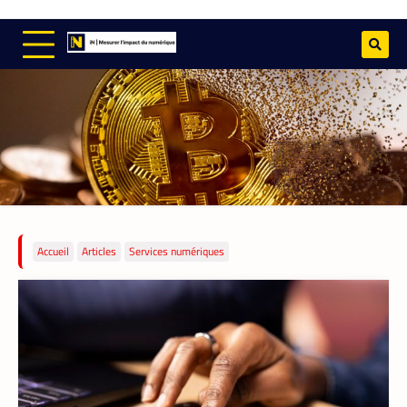
TECH AFRIQUE
,
VTC
À près de 70 ans, le doyen des coursiers-
partenaires Yango s’est imposé comme l’un
des meilleurs
Accueil
Articles
Services numériques
La Rédaction
14 mai 2026
Il n’a pas l’âge de s’arrêter. La soixantaine
revolue, M. Pani Gnaba Cauleve Delpech
est sans doute le doyen des coursiers-
partenaires de Yango Food en Côte d’Ivoire.
Chaque matin, depuis son logement de
Marcory, il enfourche son vélo, ouvre
l’application Pro développée