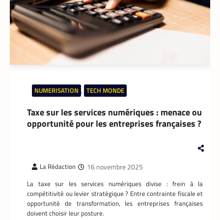
spécifiquement pour les coursiers, et
attend que son téléphone sonne. La suite
est une question de technologie et
d’endurance.
NUMERISATION
,
TECH MONDE
Taxe sur les services numériques : menace ou
opportunité pour les entreprises françaises ?
16 novembre 2025
La Rédaction
APPLICATION
,
TECH AFRIQUE
La taxe sur les services numériques divise : frein à la
Prosuma et Yango Food : un partenariat qui
impacte le marché du travail ivoirien
compétitivité ou levier stratégique ? Entre contrainte fiscale et
opportunité de transformation, les entreprises françaises
La Rédaction
10 mai 2026
doivent choisir leur posture.