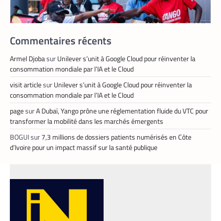
Commentaires récents
Armel Djoba
sur
Unilever s’unit à Google Cloud pour réinventer la
consommation mondiale par l’IA et le Cloud
APPLICATION
,
TECH AFRIQUE
visit article
sur
Unilever s’unit à Google Cloud pour réinventer la
Prosuma et Yango Food : un partenariat qui
consommation mondiale par l’IA et le Cloud
impacte le marché du travail ivoirien
page
sur
A Dubaï, Yango prône une réglementation fluide du VTC pour
La Rédaction
10 mai 2026
transformer la mobilité dans les marchés émergents
Le partenariat entre Prosuma et Yango
BOGUI
sur
7,3 millions de dossiers patients numérisés en Côte
Food promet de transformer le commerce
d’Ivoire pour un impact massif sur la santé publique
ivoirien en stimulant l’emploi local,
digitalisant les métiers de la livraison et
structurant une chaîne logistique moderne
et inclusive.