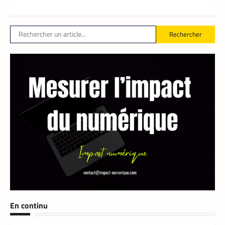
Le partenariat entre Prosuma et Yango
Food promet de transformer le commerce
ivoirien en stimulant l’emploi local,
digitalisant les métiers de la livraison et
Rechercher
structurant une chaîne logistique moderne
et inclusive.
TECH MONDE
,
VTC
En continu
Heetch : désormais, les passagers peuvent
définir directement le prix de leur course