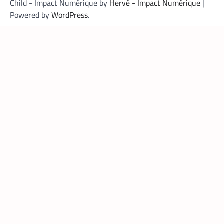
Child - Impact Numérique by
Hervé - Impact Numérique
|
Powered by
WordPress
.
FINTECH
,
TECH AFRIQUE
Mobile money, cryptomonnaie : PayPal abat
deux cartes maîtresses pour s’imposer en
Afrique
Armel Djoba
22 mai 2026
En associant l’interopérabilité de PayPal
World au stablecoin PYUSD, PayPal promet
de désenclaver le commerce africain et
accélérer l’inclusion financière grâce à des
transactions transfrontalières plus rapides,
stables et économiques.