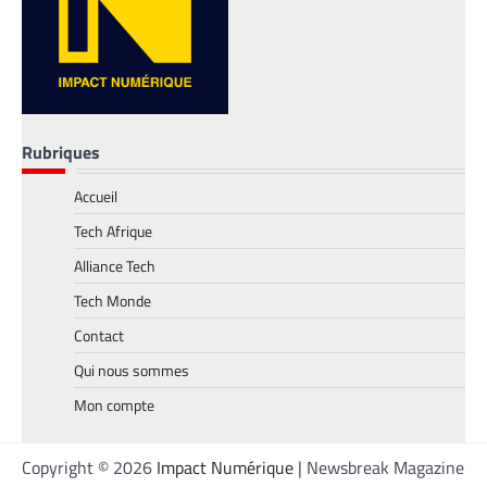
Rubriques
Accueil
TECH MONDE
,
VTC
Tech Afrique
Heetch : désormais, les passagers peuvent
définir directement le prix de leur course
Alliance Tech
La Rédaction
25 mai 2026
Tech Monde
En lançant sa nouvelle application, Heetch
Contact
promet de transformer le modèle du VTC
en permettant aux passagers et aux
Qui nous sommes
chauffeurs de fixer directement et d’un
Mon compte
commun accord les tarifs.
Copyright © 2026
Impact Numérique
| Newsbreak Magazine