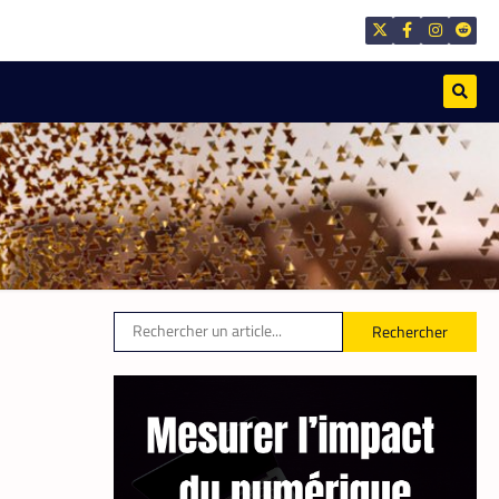
La Rédaction
21 mai 2026
,
TECH AFRIQUE
VTC
À près de 70 ans, le doyen des
coursiers-partenaires Yango s’est
imposé comme l’un des
meilleurs
La Rédaction
14 mai 2026
Rechercher
,
APPLICATION
TECH AFRIQUE
Prosuma et Yango Food : un
partenariat qui impacte le
marché du travail ivoirien
La Rédaction
10 mai 2026