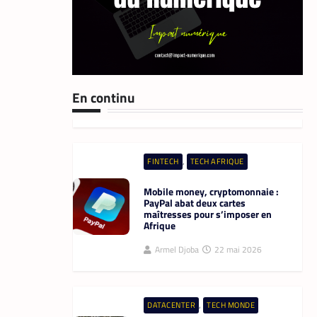
,
TECH MONDE
VTC
Heetch : désormais, les
passagers peuvent définir
directement le prix de leur course
En continu
La Rédaction
25 mai 2026
,
FINTECH
TECH AFRIQUE
Mobile money, cryptomonnaie :
PayPal abat deux cartes
maîtresses pour s’imposer en
Afrique
Armel Djoba
22 mai 2026
,
DATACENTER
TECH MONDE