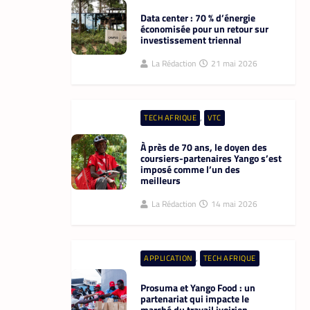
Data center : 70 % d’énergie
économisée pour un retour sur
investissement triennal
La Rédaction
21 mai 2026
,
TECH AFRIQUE
VTC
À près de 70 ans, le doyen des
coursiers-partenaires Yango s’est
imposé comme l’un des
meilleurs
La Rédaction
14 mai 2026
,
APPLICATION
TECH AFRIQUE
Prosuma et Yango Food : un
partenariat qui impacte le
marché du travail ivoirien