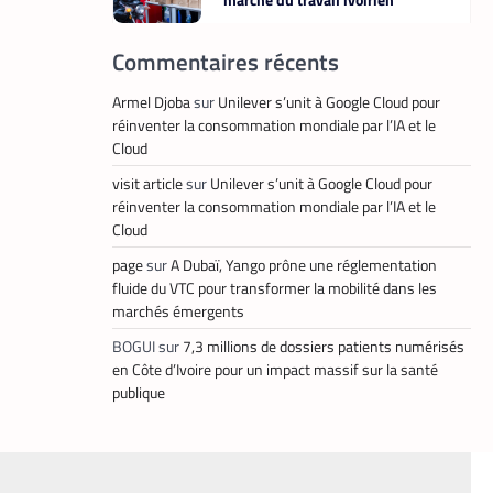
La Rédaction
10 mai 2026
Commentaires récents
Armel Djoba
sur
Unilever s’unit à Google Cloud pour
,
réinventer la consommation mondiale par l’IA et le
TECH MONDE
VTC
Cloud
Heetch : désormais, les
visit article
sur
Unilever s’unit à Google Cloud pour
passagers peuvent définir
directement le prix de leur course
réinventer la consommation mondiale par l’IA et le
Cloud
La Rédaction
25 mai 2026
page
sur
A Dubaï, Yango prône une réglementation
fluide du VTC pour transformer la mobilité dans les
marchés émergents
,
FINTECH
TECH AFRIQUE
BOGUI
sur
7,3 millions de dossiers patients numérisés
en Côte d’Ivoire pour un impact massif sur la santé
Mobile money, cryptomonnaie :
publique
PayPal abat deux cartes
maîtresses pour s’imposer en
Afrique
Armel Djoba
22 mai 2026