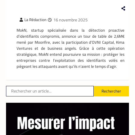
16 novembre 2025
La Rédaction
MokN, startup spécialisée dans la détection proactive
d’identifiants compromis, annonce un tour de table de 2,6M€
mené par Moonfire, avec la participation d’OVNI Capital, Kima
TECH MONDE
,
VTC
Ventures et de business angels. Grâce à cette opération
stratégique, MokN entend poursuivre sa mission : protéger les
Heetch : désormais, les passagers peuvent
définir directement le prix de leur course
entreprises contre l’exploitation des identifiants volés en
piégeant les attaquants avant qu’ils n’aient le temps d’agir.
La Rédaction
25 mai 2026
En lançant sa nouvelle application, Heetch
promet de transformer le modèle du VTC
en permettant aux passagers et aux
Rechercher
chauffeurs de fixer directement et d’un
commun accord les tarifs.