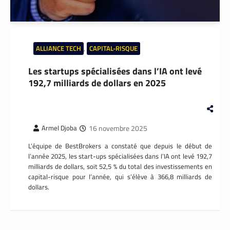
À près de 70 ans, le doyen des coursiers-
partenaires Yango s’est imposé comme l’un
des meilleurs
La Rédaction
14 mai 2026
Il n’a pas l’âge de s’arrêter. La soixantaine
ALLIANCE TECH
,
CAPITAL-RISQUE
revolue, M. Pani Gnaba Cauleve Delpech
est sans doute le doyen des coursiers-
Les startups spécialisées dans l’IA ont levé
partenaires de Yango Food en Côte d’Ivoire.
192,7 milliards de dollars en 2025
Chaque matin, depuis son logement de
Marcory, il enfourche son vélo, ouvre
l’application Pro développée
spécifiquement pour les coursiers, et
16 novembre 2025
Armel Djoba
attend que son téléphone sonne. La suite
est une question de technologie et
L’équipe de BestBrokers a constaté que depuis le début de
d’endurance.
l’année 2025, les start-ups spécialisées dans l’IA ont levé 192,7
milliards de dollars, soit 52,5 % du total des investissements en
capital-risque pour l’année, qui s’élève à 366,8 milliards de
dollars.