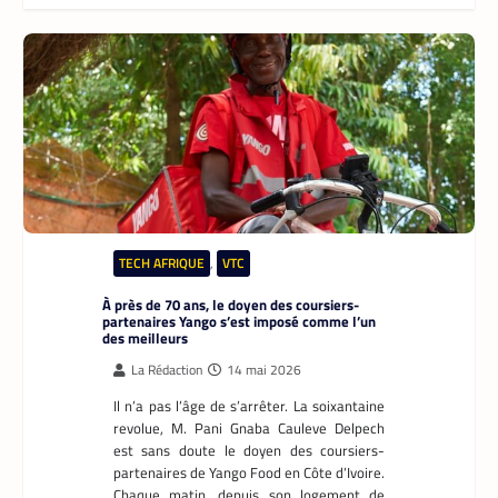
Marcory, il enfourche son vélo, ouvre
l’application Pro développée
spécifiquement pour les coursiers, et
attend que son téléphone sonne. La suite
est une question de technologie et
d’endurance.
APPLICATION
,
TECH AFRIQUE
Prosuma et Yango Food : un partenariat qui
impacte le marché du travail ivoirien