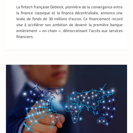
un retour sur investissement triennal
La fintech française Deblock, pionnière de la convergence entre
La Rédaction
21 mai 2026
la finance classique et la finance décentralisée, annonce une
Un leader mondial des infrastructures
levée de fonds de 30 millions d’euros. Ce financement record
numériques annonce la réduction de 70 %
vise à accélérer son ambition de devenir la première banque
de la consommation d’énergie de
entièrement « on-chain », démocratisant l’accès aux services
refroidissement dans un data center à
financiers.
Madrid.
TECH AFRIQUE
,
VTC