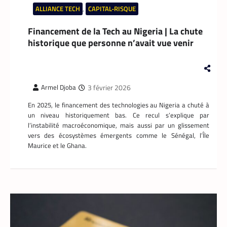
ALLIANCE TECH
,
CAPITAL-RISQUE
Financement de la Tech au Nigeria | La chute
historique que personne n’avait vue venir
3 février 2026
Armel Djoba
En 2025, le financement des technologies au Nigeria a chuté à
un niveau historiquement bas. Ce recul s’explique par
l’instabilité macroéconomique, mais aussi par un glissement
vers des écosystèmes émergents comme le Sénégal, l’Île
Maurice et le Ghana.
FINTECH
,
TECH AFRIQUE
Mobile money, cryptomonnaie : PayPal abat
deux cartes maîtresses pour s’imposer en
Afrique
Armel Djoba
22 mai 2026