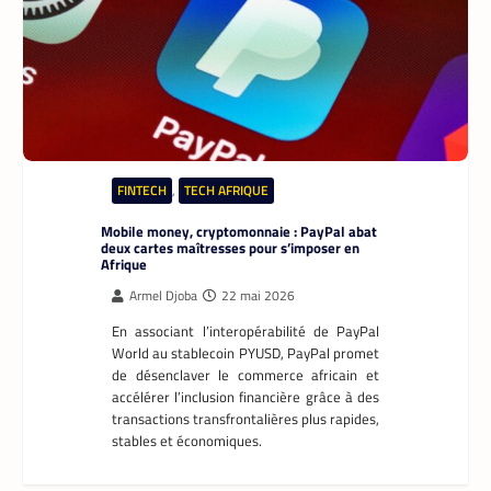
DATACENTER
,
TECH MONDE
Data center : 70 % d’énergie économisée pour
un retour sur investissement triennal
La Rédaction
21 mai 2026
Un leader mondial des infrastructures
numériques annonce la réduction de 70 %
de la consommation d’énergie de
refroidissement dans un data center à
Madrid.