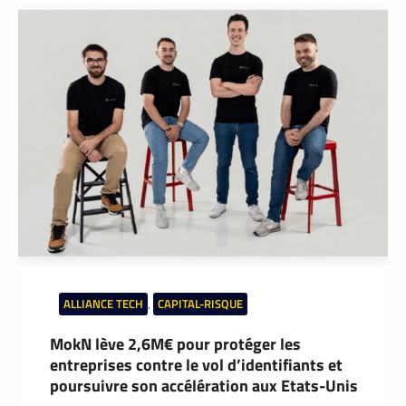
APPLICATION
,
TECH AFRIQUE
Prosuma et Yango Food : un partenariat qui
impacte le marché du travail ivoirien
La Rédaction
10 mai 2026
Le partenariat entre Prosuma et Yango
Food promet de transformer le commerce
ivoirien en stimulant l’emploi local,
digitalisant les métiers de la livraison et
structurant une chaîne logistique moderne
et inclusive.
ALLIANCE TECH
,
CAPITAL-RISQUE
MokN lève 2,6M€ pour protéger les
entreprises contre le vol d’identifiants et
poursuivre son accélération aux Etats-Unis