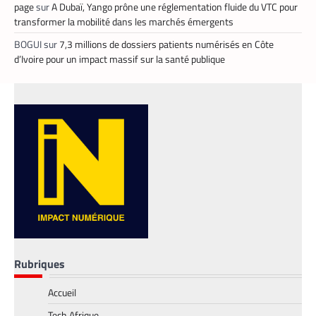
page
sur
A Dubaï, Yango prône une réglementation fluide du VTC pour
définir directement le prix de leur course
transformer la mobilité dans les marchés émergents
La Rédaction
25 mai 2026
BOGUI
sur
7,3 millions de dossiers patients numérisés en Côte
En lançant sa nouvelle application, Heetch
d’Ivoire pour un impact massif sur la santé publique
promet de transformer le modèle du VTC
en permettant aux passagers et aux
chauffeurs de fixer directement et d’un
commun accord les tarifs.
Rubriques
Accueil
FINTECH
,
TECH AFRIQUE
Tech Afrique