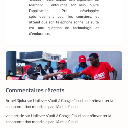
La Rédaction
10 mai 2026
Le partenariat entre Prosuma et Yango
Food promet de transformer le commerce
ivoirien en stimulant l’emploi local,
digitalisant les métiers de la livraison et
structurant une chaîne logistique moderne
et inclusive.
Commentaires récents
Armel Djoba
sur
Unilever s’unit à Google Cloud pour réinventer la
consommation mondiale par l’IA et le Cloud
visit article
sur
Unilever s’unit à Google Cloud pour réinventer la
TECH MONDE
,
VTC
consommation mondiale par l’IA et le Cloud
Heetch : désormais, les passagers peuvent