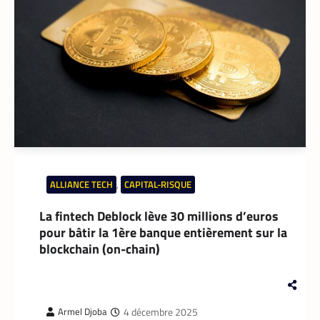
En associant l’interopérabilité de PayPal
World au stablecoin PYUSD, PayPal promet
de désenclaver le commerce africain et
accélérer l’inclusion financière grâce à des
transactions transfrontalières plus rapides,
stables et économiques.
ALLIANCE TECH
,
CAPITAL-RISQUE
La fintech Deblock lève 30 millions d’euros
pour bâtir la 1ère banque entièrement sur la
blockchain (on-chain)
DATACENTER
,
TECH MONDE
Data center : 70 % d’énergie économisée pour
4 décembre 2025
Armel Djoba