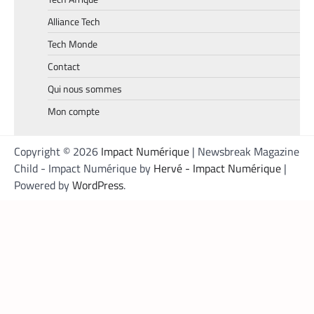
Mobile money, cryptomonnaie : PayPal abat
deux cartes maîtresses pour s’imposer en
Alliance Tech
Afrique
Tech Monde
Armel Djoba
22 mai 2026
Contact
En associant l’interopérabilité de PayPal
World au stablecoin PYUSD, PayPal promet
Qui nous sommes
de désenclaver le commerce africain et
Mon compte
accélérer l’inclusion financière grâce à des
transactions transfrontalières plus rapides,
stables et économiques.
Copyright © 2026
Impact Numérique
| Newsbreak Magazine
Child - Impact Numérique by
Hervé - Impact Numérique
|
Powered by
WordPress
.