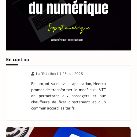
FINTECH
,
TECH AFRIQUE
En continu
Mobile money, cryptomonnaie : PayPal abat
deux cartes maîtresses pour s’imposer en
Afrique
Armel Djoba
22 mai 2026
En associant l’interopérabilité de PayPal
World au stablecoin PYUSD, PayPal promet
de désenclaver le commerce africain et
accélérer l’inclusion financière grâce à des
transactions transfrontalières plus rapides,
stables et économiques.