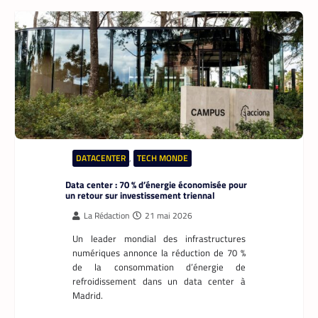
TECH AFRIQUE
,
VTC
À près de 70 ans, le doyen des coursiers-
partenaires Yango s’est imposé comme l’un
des meilleurs
La Rédaction
14 mai 2026
Il n’a pas l’âge de s’arrêter. La soixantaine
revolue, M. Pani Gnaba Cauleve Delpech
est sans doute le doyen des coursiers-
partenaires de Yango Food en Côte d’Ivoire.
Chaque matin, depuis son logement de