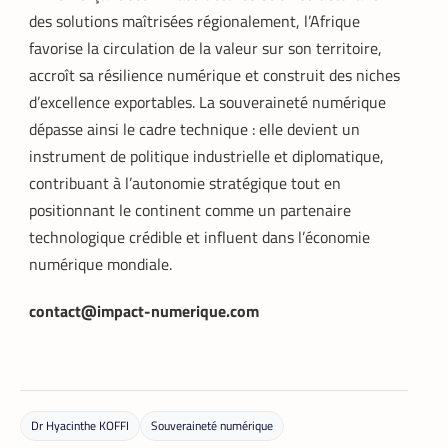
des solutions maîtrisées régionalement, l’Afrique
favorise la circulation de la valeur sur son territoire,
accroît sa résilience numérique et construit des niches
DATACENTER
TECH MONDE
,
d’excellence exportables. La souveraineté numérique
dépasse ainsi le cadre technique : elle devient un
Data center : 70 % d’énergie économisée
pour un retour sur investissement
instrument de politique industrielle et diplomatique,
triennal
contribuant à l’autonomie stratégique tout en
La Rédaction
21 mai 2026
positionnant le continent comme un partenaire
Un leader mondial des infrastructures
technologique crédible et influent dans l’économie
numériques annonce la réduction de 70
numérique mondiale.
% de la consommation d’énergie de
refroidissement dans un data center à
Madrid.
contact@impact-numerique.com
Dr Hyacinthe KOFFI
Souveraineté numérique