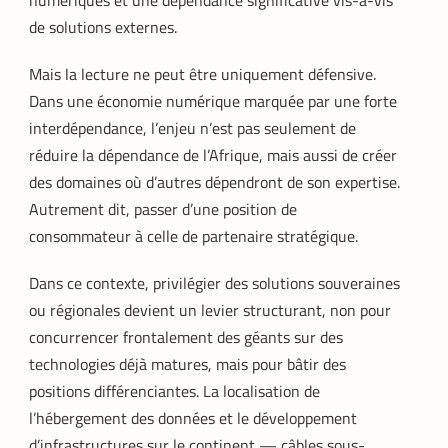
de solutions externes.
Mais la lecture ne peut être uniquement défensive.
Dans une économie numérique marquée par une forte
interdépendance, l’enjeu n’est pas seulement de
réduire la dépendance de l’Afrique, mais aussi de créer
des domaines où d’autres dépendront de son expertise.
Autrement dit, passer d’une position de
consommateur à celle de partenaire stratégique.
Dans ce contexte, privilégier des solutions souveraines
ou régionales devient un levier structurant, non pour
concurrencer frontalement des géants sur des
technologies déjà matures, mais pour bâtir des
FINTECH
TECH AFRIQUE
,
positions différenciantes. La localisation de
Mobile money, cryptomonnaie : PayPal
l’hébergement des données et le développement
abat deux cartes maîtresses pour
s’imposer en Afrique
d’infrastructures sur le continent — câbles sous-