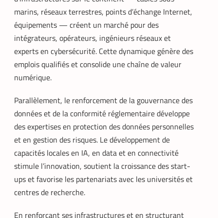
marins, réseaux terrestres, points d’échange Internet,
Armel Djoba
22 mai 2026
équipements — créent un marché pour des
En associant l’interopérabilité de PayPal
World au stablecoin PYUSD, PayPal
intégrateurs, opérateurs, ingénieurs réseaux et
promet de désenclaver le commerce
experts en cybersécurité. Cette dynamique génère des
africain et accélérer l’inclusion financière
emplois qualifiés et consolide une chaîne de valeur
grâce à des transactions
transfrontalières plus rapides, stables et
numérique.
économiques.
Parallèlement, le renforcement de la gouvernance des
données et de la conformité réglementaire développe
des expertises en protection des données personnelles
et en gestion des risques. Le développement de
capacités locales en IA, en data et en connectivité
stimule l’innovation, soutient la croissance des start-
ups et favorise les partenariats avec les universités et
centres de recherche.
En renforçant ses infrastructures et en structurant