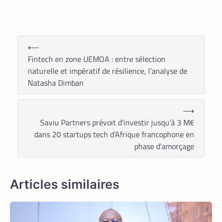
⟵
Fintech en zone UEMOA : entre sélection
naturelle et impératif de résilience, l’analyse de
Natasha Dimban
⟶
TECH AFRIQUE
VTC
,
Saviu Partners prévoit d’investir jusqu’à 3 M€
À près de 70 ans, le doyen des coursiers-
dans 20 startups tech d’Afrique francophone en
partenaires Yango s’est imposé comme
phase d’amorçage
l’un des meilleurs
La Rédaction
14 mai 2026
Il n’a pas l’âge de s’arrêter. La
Articles similaires
soixantaine revolue, M. Pani Gnaba
Cauleve Delpech est sans doute le doyen
des coursiers-partenaires de Yango
Food en Côte d’Ivoire. Chaque matin,