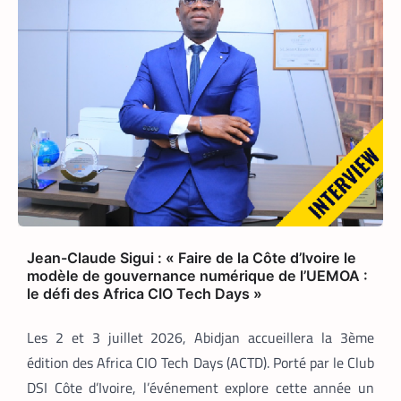
depuis son logement de Marcory, il
enfourche son vélo, ouvre l’application
Pro développée spécifiquement pour les
coursiers, et attend que son téléphone
sonne. La suite est une question de
technologie et d’endurance.
Jean-Claude Sigui : « Faire de la Côte d’Ivoire le
modèle de gouvernance numérique de l’UEMOA :
le défi des Africa CIO Tech Days »
Les 2 et 3 juillet 2026, Abidjan accueillera la 3ème
édition des Africa CIO Tech Days (ACTD). Porté par le Club
DSI Côte d’Ivoire, l’événement explore cette année un