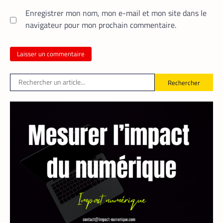
Enregistrer mon nom, mon e-mail et mon site dans le
navigateur pour mon prochain commentaire.
Rechercher
FINTECH
TECH AFRIQUE
,
Mobile money, cryptomonnaie : PayPal
abat deux cartes maîtresses pour
s’imposer en Afrique
Armel Djoba
22 mai 2026