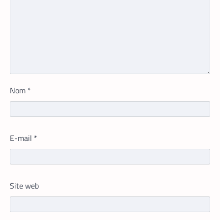
TECH MONDE
VTC
,
Nom
*
Heetch : désormais, les passagers
peuvent définir directement le prix de
leur course
La Rédaction
25 mai 2026
E-mail
*
En lançant sa nouvelle application,
Heetch promet de transformer le
modèle du VTC en permettant aux
passagers et aux chauffeurs de fixer
Site web
directement et d’un commun accord les
tarifs.