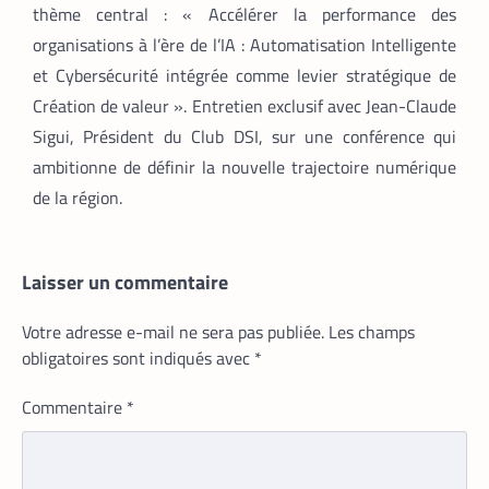
thème central : « Accélérer la performance des
APPLICATION
TECH AFRIQUE
,
organisations à l’ère de l’IA : Automatisation Intelligente
et Cybersécurité intégrée comme levier stratégique de
Prosuma et Yango Food : un partenariat
qui impacte le marché du travail ivoirien
Création de valeur ». Entretien exclusif avec Jean-Claude
La Rédaction
10 mai 2026
Sigui, Président du Club DSI, sur une conférence qui
ambitionne de définir la nouvelle trajectoire numérique
Le partenariat entre Prosuma et Yango
Food promet de transformer le
de la région.
commerce ivoirien en stimulant l’emploi
local, digitalisant les métiers de la
livraison et structurant une chaîne
logistique moderne et inclusive.
Laisser un commentaire
Votre adresse e-mail ne sera pas publiée.
Les champs
obligatoires sont indiqués avec
*
Commentaire
*