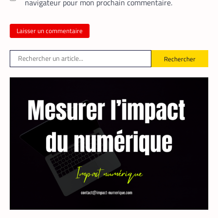
navigateur pour mon prochain commentaire.
Rechercher
FINTECH
TECH AFRIQUE
,
Mobile money, cryptomonnaie : PayPal
abat deux cartes maîtresses pour
s’imposer en Afrique
Armel Djoba
22 mai 2026
En associant l’interopérabilité de PayPal
World au stablecoin PYUSD, PayPal