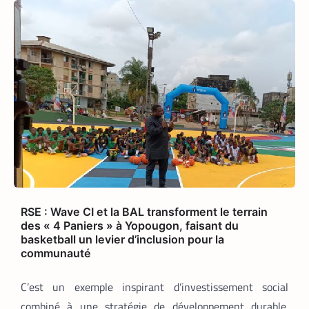
Pro développée spécifiquement pour les
coursiers, et attend que son téléphone
sonne. La suite est une question de
technologie et d’endurance.
RSE : Wave CI et la BAL transforment le terrain
des « 4 Paniers » à Yopougon, faisant du
basketball un levier d’inclusion pour la
communauté
C’est un exemple inspirant d’investissement social
APPLICATION
TECH AFRIQUE
,
combiné à une stratégie de développement durable.