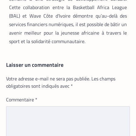
Cette collaboration entre la Basketball Africa League
Prosuma et Yango Food : un partenariat
qui impacte le marché du travail ivoirien
(BAL) et Wave Côte d’Ivoire démontre qu’au-delà des
La Rédaction
10 mai 2026
services financiers numériques, il est possible de bâtir un
avenir meilleur pour la jeunesse africaine à travers le
Le partenariat entre Prosuma et Yango
Food promet de transformer le
sport et la solidarité communautaire.
commerce ivoirien en stimulant l’emploi
local, digitalisant les métiers de la
livraison et structurant une chaîne
logistique moderne et inclusive.
Laisser un commentaire
Votre adresse e-mail ne sera pas publiée.
Les champs
obligatoires sont indiqués avec
*
Commentaire
*