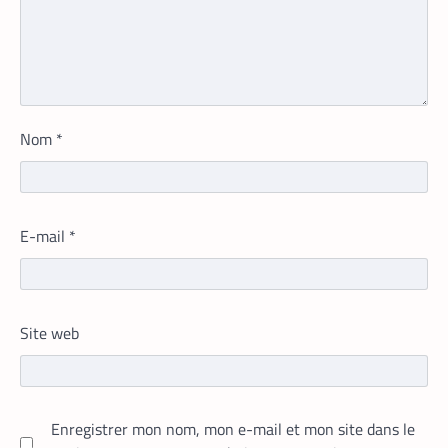
TECH MONDE
VTC
,
Nom
*
Heetch : désormais, les passagers
peuvent définir directement le prix de
leur course
La Rédaction
25 mai 2026
E-mail
*
En lançant sa nouvelle application,
Heetch promet de transformer le
modèle du VTC en permettant aux
passagers et aux chauffeurs de fixer
Site web
directement et d’un commun accord les
tarifs.
Enregistrer mon nom, mon e-mail et mon site dans le