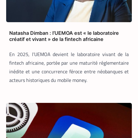
DATACENTER
TECH MONDE
,
Data center : 70 % d’énergie économisée
pour un retour sur investissement
Natasha Dimban : l’UEMOA est « le laboratoire
triennal
créatif et vivant » de la fintech africaine
La Rédaction
21 mai 2026
En 2025, l’UEMOA devient le laboratoire vivant de la
Un leader mondial des infrastructures
fintech africaine, portée par une maturité réglementaire
numériques annonce la réduction de 70
% de la consommation d’énergie de
inédite et une concurrence féroce entre néobanques et
refroidissement dans un data center à
acteurs historiques du mobile money.
Madrid.