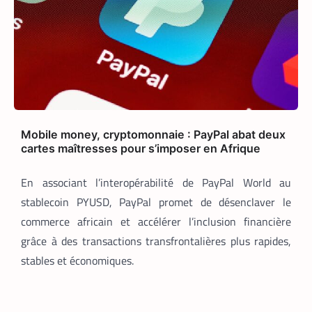
TECH AFRIQUE
VTC
,
Mobile money, cryptomonnaie : PayPal abat deux
cartes maîtresses pour s’imposer en Afrique
À près de 70 ans, le doyen des coursiers-
partenaires Yango s’est imposé comme
l’un des meilleurs
En associant l’interopérabilité de PayPal World au
La Rédaction
14 mai 2026
stablecoin PYUSD, PayPal promet de désenclaver le
commerce africain et accélérer l’inclusion financière
Il n’a pas l’âge de s’arrêter. La
soixantaine revolue, M. Pani Gnaba
grâce à des transactions transfrontalières plus rapides,
Cauleve Delpech est sans doute le doyen
stables et économiques.
des coursiers-partenaires de Yango
Food en Côte d’Ivoire. Chaque matin,
depuis son logement de Marcory, il
enfourche son vélo, ouvre l’application