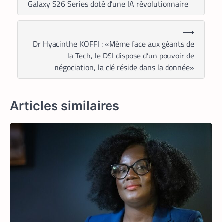
Galaxy S26 Series doté d’une IA révolutionnaire
En associant l’interopérabilité de PayPal
World au stablecoin PYUSD, PayPal
promet de désenclaver le commerce
⟶
africain et accélérer l’inclusion financière
Dr Hyacinthe KOFFI : «Même face aux géants de
grâce à des transactions
transfrontalières plus rapides, stables et
la Tech, le DSI dispose d’un pouvoir de
économiques.
négociation, la clé réside dans la donnée»
Articles similaires