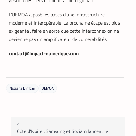
gestion des tiers et coopération régionale.
L’UEMOA a posé les bases d’une infrastructure
moderne et interopérable.​ La prochaine étape est plus
exigeante : faire en sorte que cette interconnexion ne
devienne pas un amplificateur de vulnérabilités.
contact@impact-numerique.com
Natasha Dimban
UEMOA
FINTECH
TECH AFRIQUE
,
Mobile money, cryptomonnaie : PayPal
abat deux cartes maîtresses pour
s’imposer en Afrique
⟵
Armel Djoba
22 mai 2026
Côte d’Ivoire : Samsung et Sociam lancent le