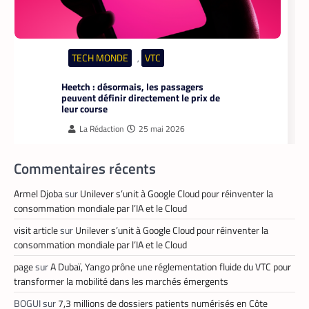
TECH MONDE
VTC
,
Heetch : désormais, les passagers
peuvent définir directement le prix de
leur course
La Rédaction
25 mai 2026
En lançant sa nouvelle application,
Commentaires récents
Heetch promet de transformer le
modèle du VTC en permettant aux
passagers et aux chauffeurs de fixer
Armel Djoba
sur
Unilever s’unit à Google Cloud pour réinventer la
directement et d’un commun accord les
consommation mondiale par l’IA et le Cloud
tarifs.
visit article
sur
Unilever s’unit à Google Cloud pour réinventer la
consommation mondiale par l’IA et le Cloud
page
sur
A Dubaï, Yango prône une réglementation fluide du VTC pour
transformer la mobilité dans les marchés émergents
BOGUI
sur
7,3 millions de dossiers patients numérisés en Côte