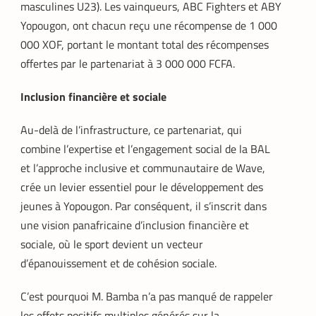
masculines U23). Les vainqueurs, ABC Fighters et ABY
Armel Djoba
22 mai 2026
Yopougon, ont chacun reçu une récompense de 1 000
En associant l’interopérabilité de PayPal
000 XOF, portant le montant total des récompenses
World au stablecoin PYUSD, PayPal
offertes par le partenariat à 3 000 000 FCFA.
promet de désenclaver le commerce
africain et accélérer l’inclusion financière
grâce à des transactions
Inclusion financière et sociale
transfrontalières plus rapides, stables et
économiques.
Au-delà de l’infrastructure, ce partenariat, qui
combine l’expertise et l’engagement social de la BAL
et l’approche inclusive et communautaire de Wave,
crée un levier essentiel pour le développement des
jeunes à Yopougon. Par conséquent, il s’inscrit dans
une vision panafricaine d’inclusion financière et
sociale, où le sport devient un vecteur
d’épanouissement et de cohésion sociale.
C’est pourquoi M. Bamba n’a pas manqué de rappeler
les effets positifs multiples générés sur la