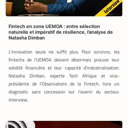
depuis son logement de Marcory, il
enfourche son vélo, ouvre l’application
Pro développée spécifiquement pour les
coursiers, et attend que son téléphone
sonne. La suite est une question de
Fintech en zone UEMOA : entre sélection
technologie et d’endurance.
naturelle et impératif de résilience, l’analyse de
Natasha Dimban
L’innovation seule ne suffit plus. Pour survivre, les
fintechs de l’UEMOA doivent désormais prouver leur
solidité financière et leur capacité d’industrialisation.
Natasha Dimban, experte Tech Afrique et vice-
présidente de l’Observatoire de la Fintech, livre un
diagnostic sans concession sur l’avenir du secteur.
Interview.