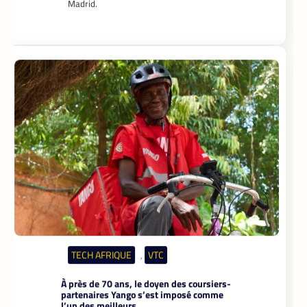
TECH AFRIQUE
VTC
,
À près de 70 ans, le doyen des coursiers-
partenaires Yango s’est imposé comme
l’un des meilleurs
La Rédaction
14 mai 2026
Il n’a pas l’âge de s’arrêter. La
soixantaine revolue, M. Pani Gnaba
Cauleve Delpech est sans doute le doyen
des coursiers-partenaires de Yango
Food en Côte d’Ivoire. Chaque matin,
depuis son logement de Marcory, il
enfourche son vélo, ouvre l’application