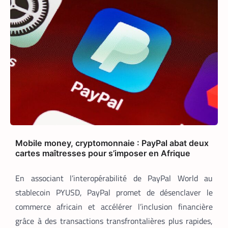
APPLICATION
TECH AFRIQUE
,
Prosuma et Yango Food : un partenariat
qui impacte le marché du travail ivoirien
La Rédaction
10 mai 2026
Le partenariat entre Prosuma et Yango
Food promet de transformer le
commerce ivoirien en stimulant l’emploi
local, digitalisant les métiers de la
livraison et structurant une chaîne
logistique moderne et inclusive.
Mobile money, cryptomonnaie : PayPal abat deux
cartes maîtresses pour s’imposer en Afrique
En associant l’interopérabilité de PayPal World au
stablecoin PYUSD, PayPal promet de désenclaver le
commerce africain et accélérer l’inclusion financière
grâce à des transactions transfrontalières plus rapides,