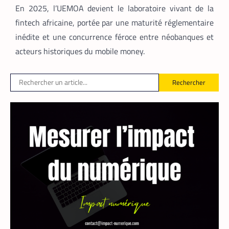
En 2025, l’UEMOA devient le laboratoire vivant de la
fintech africaine, portée par une maturité réglementaire
inédite et une concurrence féroce entre néobanques et
acteurs historiques du mobile money.
Rechercher
FINTECH
TECH AFRIQUE
,
Mobile money, cryptomonnaie : PayPal
abat deux cartes maîtresses pour
s’imposer en Afrique
Armel Djoba
22 mai 2026