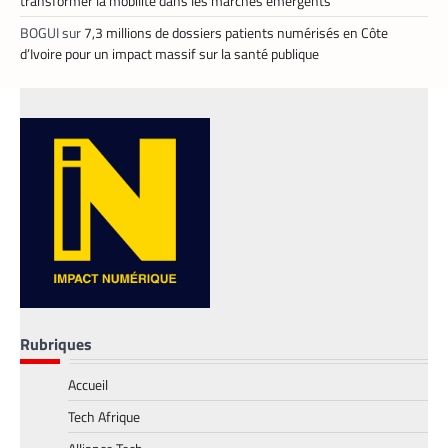
transformer la mobilité dans les marchés émergents
BOGUI
sur
7,3 millions de dossiers patients numérisés en Côte
d’Ivoire pour un impact massif sur la santé publique
FINTECH
TECH AFRIQUE
,
Mobile money, cryptomonnaie : PayPal
abat deux cartes maîtresses pour
Rubriques
s’imposer en Afrique
Armel Djoba
22 mai 2026
Accueil
En associant l’interopérabilité de PayPal
Tech Afrique
World au stablecoin PYUSD, PayPal