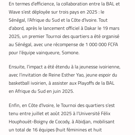
En termes d’efficience, la collaboration entre la BAL et
Wave s’est déployée sur trois pays en 2025 : le
Sénégal, l’Afrique du Sud et la Côte d’Ivoire. Tout
d’abord, après le lancement officiel à Dakar le 19 mars
2025, un premier Tournoi des quartiers a été organisé
au Sénégal, avec une récompense de 1 000 000 FCFA
pour l’équipe vainqueure, Somone.
Ensuite, l’impact a été étendu à la jeunesse ivoirienne,
avec l’invitation de Reine Esther Yao, jeune espoir du
basketball ivoirien, à assister aux Playoffs de la BAL
en Afrique du Sud en juin 2025.
Enfin, en Côte d’Ivoire, le Tournoi des quartiers s’est
FINTECH
TECH AFRIQUE
,
tenu entre juillet et août 2025 à l’Université Félix
Houphouët-Boigny de Cocody, à Abidjan, mobilisant
Mobile money, cryptomonnaie : PayPal
abat deux cartes maîtresses pour
un total de 16 équipes (huit féminines et huit
s’imposer en Afrique