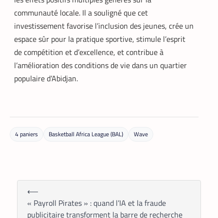
communauté locale. Il a souligné que cet
investissement favorise l’inclusion des jeunes, crée un
espace sûr pour la pratique sportive, stimule l’esprit
DATACENTER
TECH MONDE
,
de compétition et d’excellence, et contribue à
Data center : 70 % d’énergie économisée
l’amélioration des conditions de vie dans un quartier
pour un retour sur investissement
populaire d’Abidjan.
triennal
La Rédaction
21 mai 2026
Un leader mondial des infrastructures
numériques annonce la réduction de 70
% de la consommation d’énergie de
4 paniers
Basketball Africa League (BAL)
Wave
refroidissement dans un data center à
Madrid.
⟵
« Payroll Pirates » : quand l’IA et la fraude
publicitaire transforment la barre de recherche