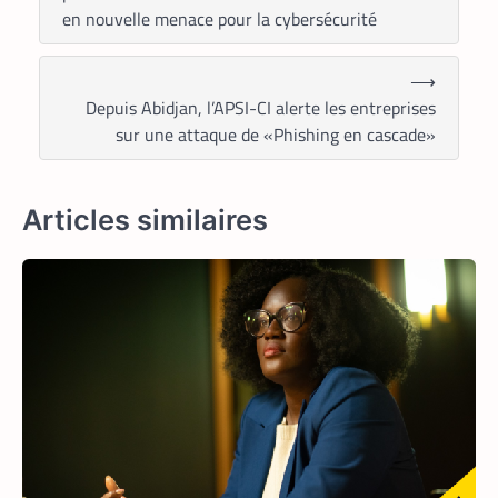
en nouvelle menace pour la cybersécurité
⟶
Depuis Abidjan, l’APSI-CI alerte les entreprises
sur une attaque de «Phishing en cascade»
Articles similaires
TECH AFRIQUE
VTC
,
À près de 70 ans, le doyen des coursiers-
partenaires Yango s’est imposé comme
l’un des meilleurs
La Rédaction
14 mai 2026
Il n’a pas l’âge de s’arrêter. La
soixantaine revolue, M. Pani Gnaba
Cauleve Delpech est sans doute le doyen
des coursiers-partenaires de Yango
Food en Côte d’Ivoire. Chaque matin,