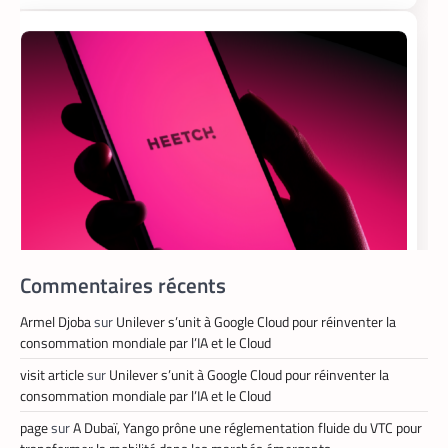
TECH MONDE
VTC
,
Heetch : désormais, les passagers
peuvent définir directement le prix de
leur course
La Rédaction
25 mai 2026
En lançant sa nouvelle application,
Commentaires récents
Heetch promet de transformer le
modèle du VTC en permettant aux
passagers et aux chauffeurs de fixer
Armel Djoba
sur
Unilever s’unit à Google Cloud pour réinventer la
directement et d’un commun accord les
consommation mondiale par l’IA et le Cloud
tarifs.
visit article
sur
Unilever s’unit à Google Cloud pour réinventer la
consommation mondiale par l’IA et le Cloud
page
sur
A Dubaï, Yango prône une réglementation fluide du VTC pour