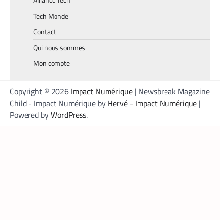
Alliance Tech
promet de désenclaver le commerce
africain et accélérer l’inclusion financière
Tech Monde
grâce à des transactions
Contact
transfrontalières plus rapides, stables et
économiques.
Qui nous sommes
Mon compte
Copyright © 2026
Impact Numérique
| Newsbreak Magazine
Child - Impact Numérique by
Hervé - Impact Numérique
|
Powered by
WordPress
.