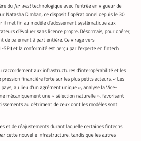
’ère du
far west
technologique avec l’entrée en vigueur de
r Natasha Dimban, ce dispositif opérationnel depuis le 30
r il met fin au modèle d’adossement systématique aux
teurs d’évoluer sans licence propre. Désormais, pour opérer,
t de paiement à part entière. Ce virage vers
I-SPI) et la conformité est perçu par l’experte en fintech
du raccordement aux infrastructures d’interopérabilité et les
pression financière forte sur les plus petits acteurs. « Les
r pays, au lieu d’un agrément unique », analyse la Vice-
aîne mécaniquement une « sélection naturelle », favorisant
stissements au détriment de ceux dont les modèles sont
des et de réajustements durant laquelle certaines fintechs
par cette nouvelle infrastructure, tandis que les autres