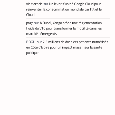
course
visit article
sur
Unilever s’unit à Google Cloud pour
réinventer la consommation mondiale par l’IA et le
La
25 mai
Rédaction
2026
Cloud
page
sur
A Dubaï, Yango prône une réglementation
fluide du VTC pour transformer la mobilité dans les
marchés émergents
BOGUI
sur
7,3 millions de dossiers patients numérisés
,
FINTECH
TECH AFRIQUE
en Côte d’Ivoire pour un impact massif sur la santé
publique
Mobile money,
cryptomonnaie : PayPal
abat deux cartes
maîtresses pour s’imposer
en Afrique
Armel
22 mai
Djoba
2026
,
DATACENTER