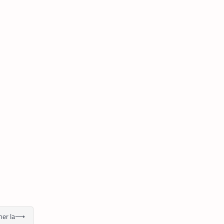
mer la
⟶