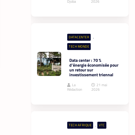
Data center : 70 %
d’énergie économisée pour
un retour sur
investissement triennal
La
21 mai
Rédaction
2026
,
TECH AFRIQUE
VTC
À près de 70 ans, le doyen
des coursiers-partenaires
Yango s’est imposé comme
l’un des meilleurs
La
14 mai
Rédaction
2026