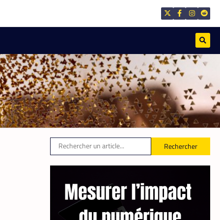
,
APPLICATION
TECH AFRIQUE
Prosuma et Yango Food :
un partenariat qui impacte
le marché du travail
ivoirien
La
10 mai
Rédaction
2026
Rechercher
,
TECH MONDE
VTC
Heetch : désormais, les
passagers peuvent définir
directement le prix de leur
course
La
25 mai