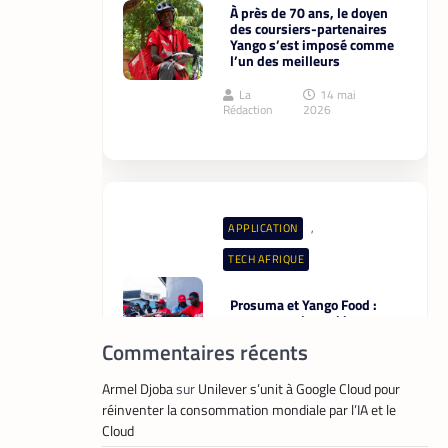
,
APPLICATION
TECH AFRIQUE
Prosuma et Yango Food :
un partenariat qui impacte
le marché du travail
ivoirien
La
10 mai
Rédaction
2026
Commentaires récents
,
TECH MONDE
VTC
Armel Djoba
sur
Unilever s’unit à Google Cloud pour
Heetch : désormais, les
réinventer la consommation mondiale par l’IA et le
passagers peuvent définir
Cloud
directement le prix de leur