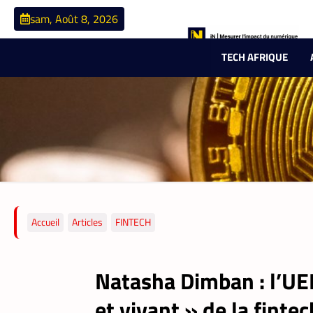
sam, Août 8, 2026
TECH AFRIQUE
Accueil
Articles
FINTECH
Natasha Dimban : l’UEM
et vivant » de la fintec