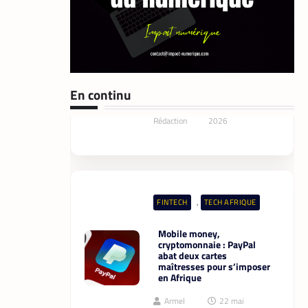
Rédaction
2026
,
FINTECH
TECH AFRIQUE
En continu
Mobile money,
cryptomonnaie : PayPal
abat deux cartes
maîtresses pour s’imposer
en Afrique
Armel
22 mai
Djoba
2026
,
DATACENTER
TECH MONDE