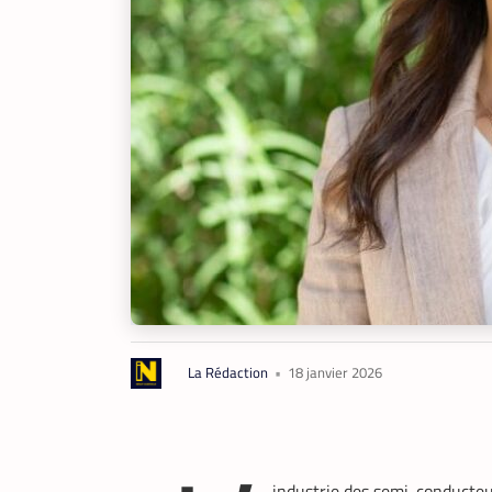
La Rédaction
•
18 janvier 2026
industrie des semi-conducte