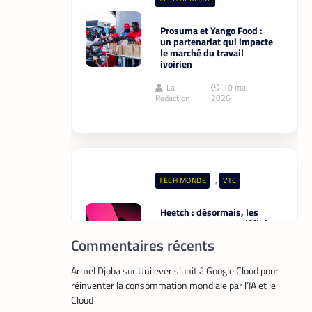
Prosuma et Yango Food :
un partenariat qui impacte
le marché du travail
ivoirien
La
10 mai
Rédaction
2026
,
TECH MONDE
VTC
Heetch : désormais, les
passagers peuvent définir
directement le prix de leur
Commentaires récents
course
La
25 mai
Armel Djoba
sur
Unilever s’unit à Google Cloud pour
Rédaction
2026
réinventer la consommation mondiale par l’IA et le
Cloud