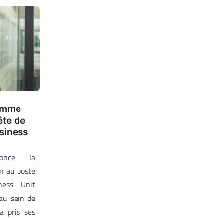
,
APPLICATION
TECH AFRIQUE
Prosuma et Yango Food :
un partenariat qui impacte
le marché du travail
ivoirien
La
10 mai
Rédaction
2026
omme
ête de
siness
once la
in au poste
ness Unit
au sein de
 a pris ses