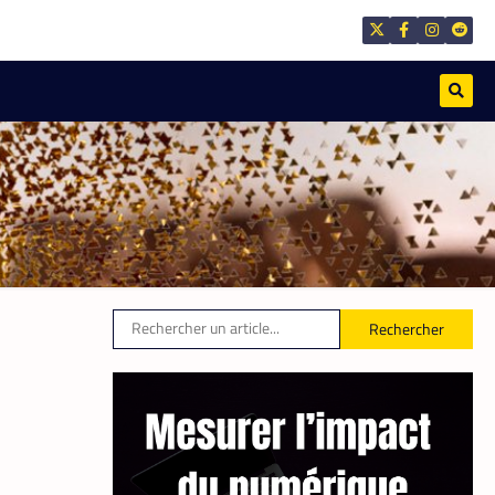
Prosuma et Yango Food :
un partenariat qui impacte
le marché du travail
ivoirien
La
10 mai
Rédaction
2026
,
TECH MONDE
VTC
Heetch : désormais, les
passagers peuvent définir
Rechercher
directement le prix de leur
course
La
25 mai
Rédaction
2026