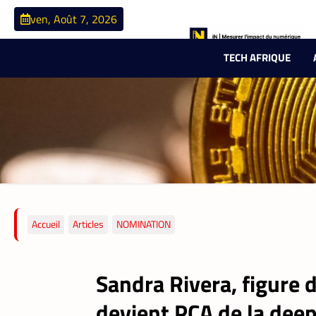
ven, Août 7, 2026
TECH AFRIQUE
Accueil
Articles
NOMINATION
Sandra Rivera, figure d
devient PCA de la dee