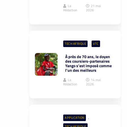
La
21 mai
Rédaction
2026
,
TECH AFRIQUE
VTC
À près de 70 ans, le doyen
des coursiers-partenaires
Yango s’est imposé comme
l’un des meilleurs
La
14 mai
Rédaction
2026
,
APPLICATION
TECH AFRIQUE