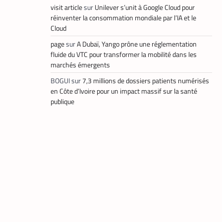
visit article
sur
Unilever s’unit à Google Cloud pour
réinventer la consommation mondiale par l’IA et le
Cloud
,
FINTECH
TECH AFRIQUE
page
sur
A Dubaï, Yango prône une réglementation
fluide du VTC pour transformer la mobilité dans les
Mobile money,
marchés émergents
cryptomonnaie : PayPal
abat deux cartes
BOGUI
sur
7,3 millions de dossiers patients numérisés
maîtresses pour s’imposer
en Afrique
en Côte d’Ivoire pour un impact massif sur la santé
publique
Armel
22 mai
Djoba
2026
,
DATACENTER
TECH MONDE
Data center : 70 %
d’énergie économisée pour