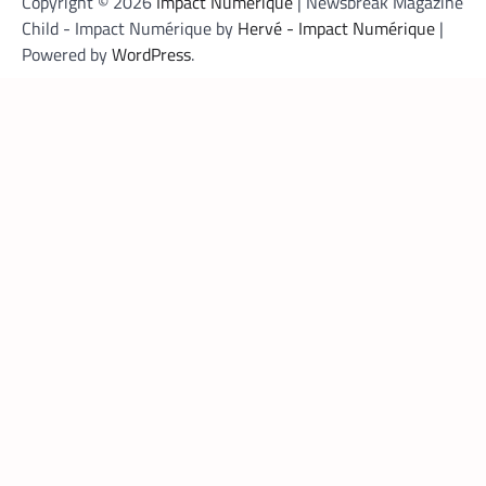
Copyright © 2026
Impact Numérique
| Newsbreak Magazine
Child - Impact Numérique by
Hervé - Impact Numérique
|
Powered by
WordPress
.
DATACENTER
TECH MONDE
,
Data center : 70 % d’énergie économisée
pour un retour sur investissement
triennal
La Rédaction
21 mai 2026
Un leader mondial des infrastructures
numériques annonce la réduction de 70
% de la consommation d’énergie de