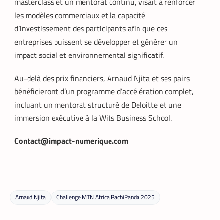
masterclass et un mentorat continu, visait à renforcer
les modèles commerciaux et la capacité
d’investissement des participants afin que ces
entreprises puissent se développer et générer un
impact social et environnemental significatif.
Au-delà des prix financiers, Arnaud Njita et ses pairs
bénéficieront d’un programme d’accélération complet,
incluant un mentorat structuré de Deloitte et une
immersion exécutive à la Wits Business School.
Contact@impact-numerique.com
DATACENTER
TECH MONDE
,
Data center : 70 % d’énergie économisée
Arnaud Njita
Challenge MTN Africa PachiPanda 2025
pour un retour sur investissement
triennal