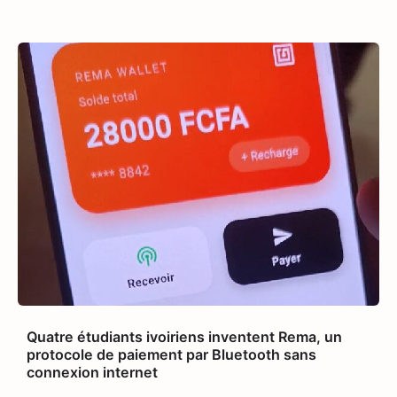
APPLICATION
TECH AFRIQUE
,
Prosuma et Yango Food : un partenariat
qui impacte le marché du travail ivoirien
Quatre étudiants ivoiriens inventent Rema, un
La Rédaction
10 mai 2026
protocole de paiement par Bluetooth sans
Le partenariat entre Prosuma et Yango
connexion internet
Food promet de transformer le