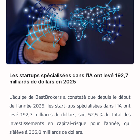
TECH AFRIQUE
VTC
,
À près de 70 ans, le doyen des coursiers-
partenaires Yango s’est imposé comme
l’un des meilleurs
La Rédaction
14 mai 2026
Il n’a pas l’âge de s’arrêter. La
soixantaine revolue, M. Pani Gnaba
Cauleve Delpech est sans doute le doyen
des coursiers-partenaires de Yango
Les startups spécialisées dans l’IA ont levé 192,7
Food en Côte d’Ivoire. Chaque matin,
milliards de dollars en 2025
depuis son logement de Marcory, il
enfourche son vélo, ouvre l’application
L’équipe de BestBrokers a constaté que depuis le début
Pro développée spécifiquement pour les
coursiers, et attend que son téléphone
de l’année 2025, les start-ups spécialisées dans l’IA ont
sonne. La suite est une question de
levé 192,7 milliards de dollars, soit 52,5 % du total des
technologie et d’endurance.
investissements en capital-risque pour l’année, qui
s’élève à 366,8 milliards de dollars.