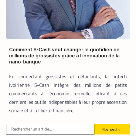
Heetch : désormais, les passagers
peuvent définir directement le prix de
leur course
La Rédaction
25 mai 2026
En lançant sa nouvelle application,
Heetch promet de transformer le
modèle du VTC en permettant aux
Comment S-Cash veut changer le quotidien de
passagers et aux chauffeurs de fixer
millions de grossistes grâce à l’innovation de la
directement et d’un commun accord les
nano-banque
tarifs.
En connectant grossistes et détaillants, la fintech
ivoirienne S-Cash intègre des millions de petits
commerçants à l’économie formelle, offrant à ces
derniers les outils indispensables à leur propre ascension
sociale et à la liberté financière.
Rechercher