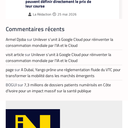
leur course
La Rédaction
25 mai 2026
En lançant sa nouvelle application,
Commentaires récents
Heetch promet de transformer le
modèle du VTC en permettant aux
passagers et aux chauffeurs de fixer
Armel Djoba
sur
Unilever s’unit à Google Cloud pour réinventer la
directement et d’un commun accord les
consommation mondiale par l’IA et le Cloud
tarifs.
visit article
sur
Unilever s’unit à Google Cloud pour réinventer la
consommation mondiale par l’IA et le Cloud
page
sur
A Dubaï, Yango prône une réglementation fluide du VTC pour
transformer la mobilité dans les marchés émergents
BOGUI
sur
7,3 millions de dossiers patients numérisés en Côte
d’Ivoire pour un impact massif sur la santé publique