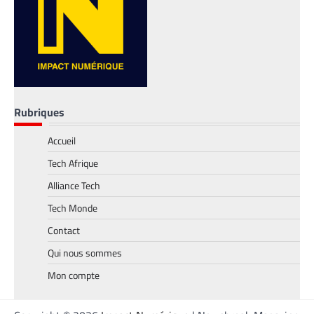
FINTECH
TECH AFRIQUE
,
Mobile money, cryptomonnaie : PayPal
abat deux cartes maîtresses pour
Rubriques
s’imposer en Afrique
Armel Djoba
22 mai 2026
Accueil
En associant l’interopérabilité de PayPal
Tech Afrique
World au stablecoin PYUSD, PayPal
Alliance Tech
promet de désenclaver le commerce
africain et accélérer l’inclusion financière
Tech Monde
grâce à des transactions
Contact
transfrontalières plus rapides, stables et
économiques.
Qui nous sommes
Mon compte