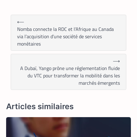
La Rédaction
21 mai 2026
Un leader mondial des infrastructures
numériques annonce la réduction de 70
⟵
% de la consommation d’énergie de
Nomba connecte la RDC et l’Afrique au Canada
refroidissement dans un data center à
via l’acquisition d’une société de services
Madrid.
monétaires
⟶
A Dubaï, Yango prône une réglementation fluide
du VTC pour transformer la mobilité dans les
marchés émergents
Articles similaires