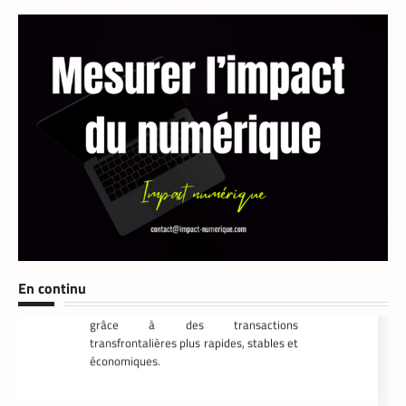
FINTECH
TECH AFRIQUE
,
Mobile money, cryptomonnaie : PayPal
abat deux cartes maîtresses pour
s’imposer en Afrique
Armel Djoba
22 mai 2026
En associant l’interopérabilité de PayPal
World au stablecoin PYUSD, PayPal
promet de désenclaver le commerce
En continu
africain et accélérer l’inclusion financière
grâce à des transactions
transfrontalières plus rapides, stables et
économiques.