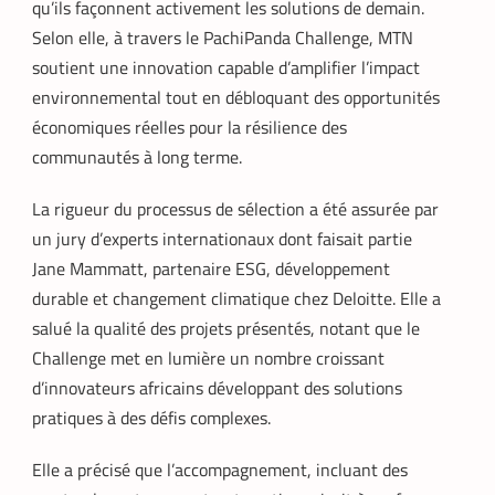
qu’ils façonnent activement les solutions de demain.
Selon elle, à travers le PachiPanda Challenge, MTN
soutient une innovation capable d’amplifier l’impact
environnemental tout en débloquant des opportunités
économiques réelles pour la résilience des
communautés à long terme.
FINTECH
TECH AFRIQUE
,
La rigueur du processus de sélection a été assurée par
un jury d’experts internationaux dont faisait partie
Mobile money, cryptomonnaie : PayPal
abat deux cartes maîtresses pour
Jane Mammatt, partenaire ESG, développement
s’imposer en Afrique
durable et changement climatique chez Deloitte. Elle a
Armel Djoba
22 mai 2026
salué la qualité des projets présentés, notant que le
En associant l’interopérabilité de PayPal
Challenge met en lumière un nombre croissant
World au stablecoin PYUSD, PayPal
d’innovateurs africains développant des solutions
promet de désenclaver le commerce
africain et accélérer l’inclusion financière
pratiques à des défis complexes.
grâce à des transactions
transfrontalières plus rapides, stables et
Elle a précisé que l’accompagnement, incluant des
économiques.