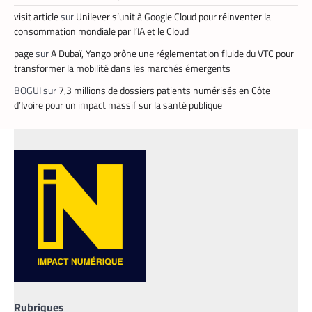
APPLICATION
,
TECH AFRIQUE
visit article
sur
Unilever s’unit à Google Cloud pour réinventer la
Prosuma et Yango Food : un partenariat qui
consommation mondiale par l’IA et le Cloud
impacte le marché du travail ivoirien
page
sur
A Dubaï, Yango prône une réglementation fluide du VTC pour
La Rédaction
10 mai 2026
transformer la mobilité dans les marchés émergents
Le partenariat entre Prosuma et Yango
BOGUI
sur
7,3 millions de dossiers patients numérisés en Côte
Food promet de transformer le commerce
d’Ivoire pour un impact massif sur la santé publique
ivoirien en stimulant l’emploi local,
digitalisant les métiers de la livraison et
structurant une chaîne logistique moderne
et inclusive.
Rubriques