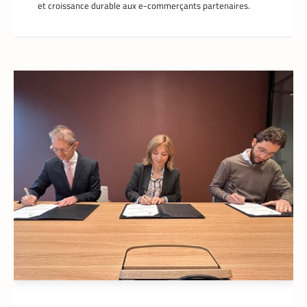
et croissance durable aux e-commerçants partenaires.
TECH AFRIQUE
,
VTC
À près de 70 ans, le doyen des coursiers-
partenaires Yango s’est imposé comme l’un
des meilleurs
La Rédaction
14 mai 2026
Il n’a pas l’âge de s’arrêter. La soixantaine
revolue, M. Pani Gnaba Cauleve Delpech
est sans doute le doyen des coursiers-
partenaires de Yango Food en Côte d’Ivoire.
Chaque matin, depuis son logement de
Marcory, il enfourche son vélo, ouvre
l’application Pro développée
spécifiquement pour les coursiers, et
attend que son téléphone sonne. La suite
est une question de technologie et
d’endurance.