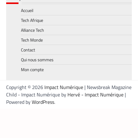
Accueil
TECH MONDE
,
VTC
Tech Afrique
Heetch : désormais, les passagers peuvent
définir directement le prix de leur course
Alliance Tech
La Rédaction
25 mai 2026
Tech Monde
En lançant sa nouvelle application, Heetch
Contact
promet de transformer le modèle du VTC
en permettant aux passagers et aux
Qui nous sommes
chauffeurs de fixer directement et d’un
Mon compte
commun accord les tarifs.
Copyright © 2026
Impact Numérique
| Newsbreak Magazine
Child - Impact Numérique by
Hervé - Impact Numérique
|
Powered by
WordPress
.