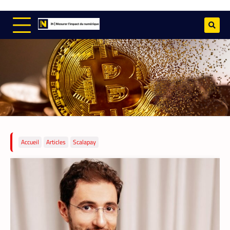
Mobile money, cryptomonnaie : PayPal abat
deux cartes maîtresses pour s’imposer en
Afrique
Armel Djoba
22 mai 2026
En associant l’interopérabilité de PayPal
World au stablecoin PYUSD, PayPal promet
de désenclaver le commerce africain et
accélérer l’inclusion financière grâce à des
transactions transfrontalières plus rapides,
stables et économiques.
Accueil
Articles
Scalapay