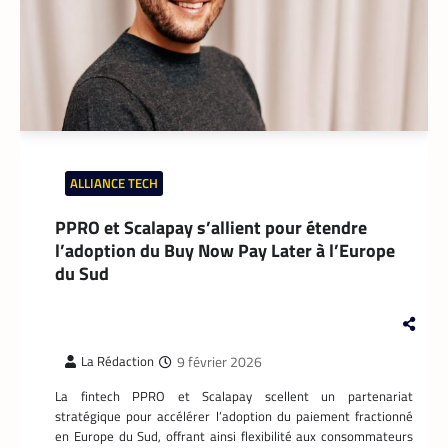
DATACENTER
,
TECH MONDE
Data center : 70 % d’énergie économisée pour
un retour sur investissement triennal
La Rédaction
21 mai 2026
Un leader mondial des infrastructures
numériques annonce la réduction de 70 %
de la consommation d’énergie de
ALLIANCE TECH
refroidissement dans un data center à
Madrid.
PPRO et Scalapay s’allient pour étendre
l’adoption du Buy Now Pay Later à l’Europe
du Sud
9 février 2026
La Rédaction
La fintech PPRO et Scalapay scellent un partenariat
stratégique pour accélérer l’adoption du paiement fractionné
en Europe du Sud, offrant ainsi flexibilité aux consommateurs