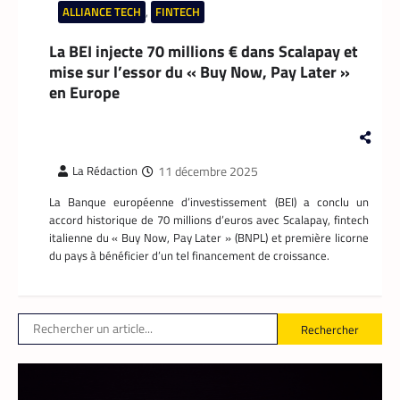
ALLIANCE TECH
,
FINTECH
La BEI injecte 70 millions € dans Scalapay et
mise sur l’essor du « Buy Now, Pay Later »
en Europe
11 décembre 2025
La Rédaction
APPLICATION
,
TECH AFRIQUE
La Banque européenne d’investissement (BEI) a conclu un
Prosuma et Yango Food : un partenariat qui
impacte le marché du travail ivoirien
accord historique de 70 millions d’euros avec Scalapay, fintech
italienne du « Buy Now, Pay Later » (BNPL) et première licorne
La Rédaction
10 mai 2026
du pays à bénéficier d’un tel financement de croissance.
Le partenariat entre Prosuma et Yango
Food promet de transformer le commerce
ivoirien en stimulant l’emploi local,
digitalisant les métiers de la livraison et
Rechercher
structurant une chaîne logistique moderne
et inclusive.