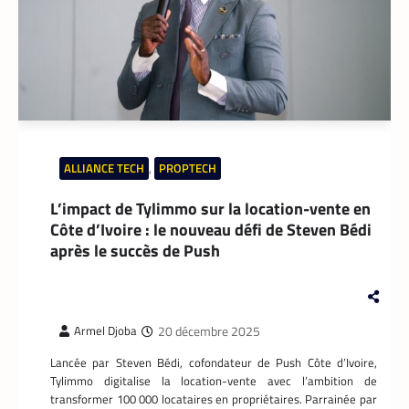
Chaque matin, depuis son logement de
Marcory, il enfourche son vélo, ouvre
l’application Pro développée
spécifiquement pour les coursiers, et
attend que son téléphone sonne. La suite
est une question de technologie et
d’endurance.
ALLIANCE TECH
,
PROPTECH
L’impact de Tylimmo sur la location-vente en
Côte d’Ivoire : le nouveau défi de Steven Bédi
après le succès de Push
20 décembre 2025
Armel Djoba
Lancée par Steven Bédi, cofondateur de Push Côte d’Ivoire,
APPLICATION
,
TECH AFRIQUE
Tylimmo digitalise la location-vente avec l’ambition de
transformer 100 000 locataires en propriétaires. Parrainée par
Prosuma et Yango Food : un partenariat qui