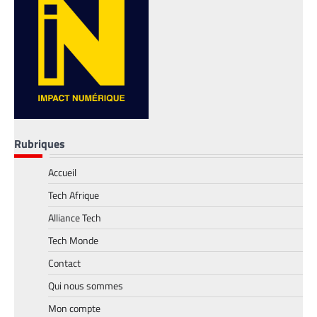
Rubriques
Accueil
TECH MONDE
,
VTC
Tech Afrique
Heetch : désormais, les passagers peuvent
définir directement le prix de leur course
Alliance Tech
La Rédaction
25 mai 2026
Tech Monde
En lançant sa nouvelle application, Heetch
Contact
promet de transformer le modèle du VTC
en permettant aux passagers et aux
Qui nous sommes
chauffeurs de fixer directement et d’un
Mon compte
commun accord les tarifs.