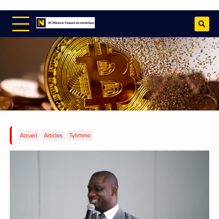
TECH AFRIQUE
,
VTC
Accueil
Articles
Tylimmo
À près de 70 ans, le doyen des coursiers-
partenaires Yango s’est imposé comme l’un
des meilleurs
La Rédaction
14 mai 2026
Il n’a pas l’âge de s’arrêter. La soixantaine
revolue, M. Pani Gnaba Cauleve Delpech
est sans doute le doyen des coursiers-
partenaires de Yango Food en Côte d’Ivoire.