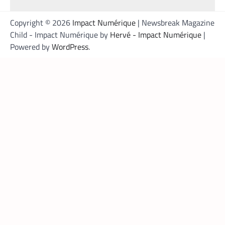
Copyright © 2026
Impact Numérique
| Newsbreak Magazine
Child - Impact Numérique by
Hervé - Impact Numérique
|
Powered by
WordPress
.
FINTECH
,
TECH AFRIQUE
Mobile money, cryptomonnaie : PayPal abat
deux cartes maîtresses pour s’imposer en
Afrique
Armel Djoba
22 mai 2026
En associant l’interopérabilité de PayPal
World au stablecoin PYUSD, PayPal promet
de désenclaver le commerce africain et