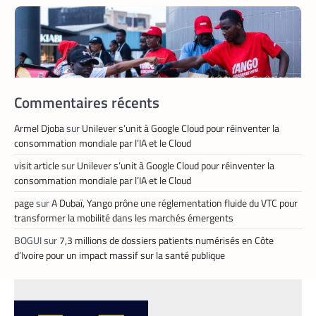
Commentaires récents
Armel Djoba
sur
Unilever s’unit à Google Cloud pour réinventer la
consommation mondiale par l’IA et le Cloud
APPLICATION
,
TECH AFRIQUE
visit article
sur
Unilever s’unit à Google Cloud pour réinventer la
Prosuma et Yango Food : un partenariat qui
consommation mondiale par l’IA et le Cloud
impacte le marché du travail ivoirien
page
sur
A Dubaï, Yango prône une réglementation fluide du VTC pour
La Rédaction
10 mai 2026
transformer la mobilité dans les marchés émergents
Le partenariat entre Prosuma et Yango
BOGUI
sur
7,3 millions de dossiers patients numérisés en Côte
Food promet de transformer le commerce
d’Ivoire pour un impact massif sur la santé publique
ivoirien en stimulant l’emploi local,
digitalisant les métiers de la livraison et
structurant une chaîne logistique moderne
et inclusive.