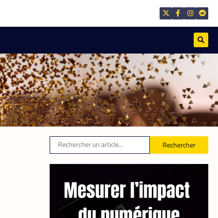
La Rédaction
21 mai 2026
,
TECH AFRIQUE
VTC
À près de 70 ans, le doyen des
coursiers-partenaires Yango s’est
imposé comme l’un des
meilleurs
La Rédaction
14 mai 2026
Rechercher
,
APPLICATION
TECH AFRIQUE
Prosuma et Yango Food : un
partenariat qui impacte le
marché du travail ivoirien
La Rédaction
10 mai 2026