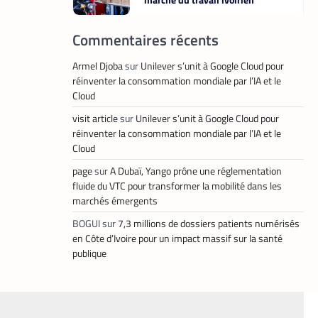
La Rédaction
10 mai 2026
Commentaires récents
Armel Djoba
sur
Unilever s’unit à Google Cloud pour
,
réinventer la consommation mondiale par l’IA et le
TECH MONDE
VTC
Cloud
Heetch : désormais, les
visit article
sur
Unilever s’unit à Google Cloud pour
passagers peuvent définir
directement le prix de leur course
réinventer la consommation mondiale par l’IA et le
Cloud
La Rédaction
25 mai 2026
page
sur
A Dubaï, Yango prône une réglementation
fluide du VTC pour transformer la mobilité dans les
marchés émergents
,
FINTECH
TECH AFRIQUE
BOGUI
sur
7,3 millions de dossiers patients numérisés
en Côte d’Ivoire pour un impact massif sur la santé
Mobile money, cryptomonnaie :
publique
PayPal abat deux cartes
maîtresses pour s’imposer en
Afrique
Armel Djoba
22 mai 2026