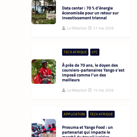
Data center : 70 % d’énergie
économisée pour un retour sur
investissement triennal
La Rédaction
21 mai 2026
,
TECH AFRIQUE
VTC
À près de 70 ans, le doyen des
coursiers-partenaires Yango s’est
imposé comme l’un des
meilleurs
La Rédaction
14 mai 2026
,
APPLICATION
TECH AFRIQUE
Prosuma et Yango Food : un
partenariat qui impacte le
marché du travail ivoirien