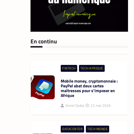
,
TECH MONDE
VTC
Heetch : désormais, les
passagers peuvent définir
directement le prix de leur course
En continu
La Rédaction
25 mai 2026
,
FINTECH
TECH AFRIQUE
Mobile money, cryptomonnaie :
PayPal abat deux cartes
maîtresses pour s’imposer en
Afrique
Armel Djoba
22 mai 2026
,
DATACENTER
TECH MONDE