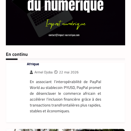
FINTECH
,
TECH AFRIQUE
En continu
Mobile money, cryptomonnaie : PayPal abat
deux cartes maîtresses pour s’imposer en
Afrique
Armel Djoba
22 mai 2026
En associant l’interopérabilité de PayPal
World au stablecoin PYUSD, PayPal promet
de désenclaver le commerce africain et
accélérer l’inclusion financière grâce à des
transactions transfrontalières plus rapides,
stables et économiques.