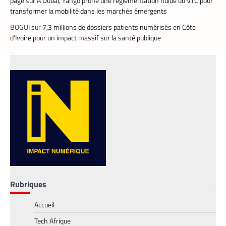
page
sur
A Dubaï, Yango prône une réglementation fluide du VTC pour
définir directement le prix de leur course
transformer la mobilité dans les marchés émergents
La Rédaction
25 mai 2026
BOGUI
sur
7,3 millions de dossiers patients numérisés en Côte
En lançant sa nouvelle application, Heetch
d’Ivoire pour un impact massif sur la santé publique
promet de transformer le modèle du VTC
en permettant aux passagers et aux
chauffeurs de fixer directement et d’un
commun accord les tarifs.
Rubriques
Accueil
FINTECH
,
TECH AFRIQUE
Tech Afrique
Mobile money, cryptomonnaie : PayPal abat