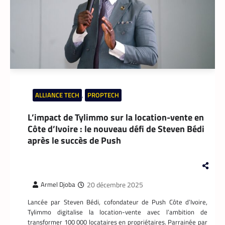
APPLICATION
,
TECH AFRIQUE
Prosuma et Yango Food : un partenariat qui
impacte le marché du travail ivoirien
La Rédaction
10 mai 2026
ALLIANCE TECH
,
PROPTECH
Le partenariat entre Prosuma et Yango
L’impact de Tylimmo sur la location-vente en
Food promet de transformer le commerce
Côte d’Ivoire : le nouveau défi de Steven Bédi
ivoirien en stimulant l’emploi local,
digitalisant les métiers de la livraison et
après le succès de Push
structurant une chaîne logistique moderne
et inclusive.
20 décembre 2025
Armel Djoba
Lancée par Steven Bédi, cofondateur de Push Côte d’Ivoire,
Tylimmo digitalise la location-vente avec l’ambition de
transformer 100 000 locataires en propriétaires. Parrainée par