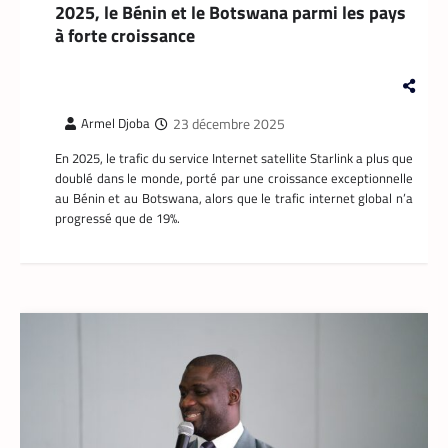
partenaires Yango s’est imposé comme l’un
2025, le Bénin et le Botswana parmi les pays
des meilleurs
à forte croissance
La Rédaction
14 mai 2026
Il n’a pas l’âge de s’arrêter. La soixantaine
revolue, M. Pani Gnaba Cauleve Delpech
est sans doute le doyen des coursiers-
23 décembre 2025
Armel Djoba
partenaires de Yango Food en Côte d’Ivoire.
En 2025, le trafic du service Internet satellite Starlink a plus que
Chaque matin, depuis son logement de
doublé dans le monde, porté par une croissance exceptionnelle
Marcory, il enfourche son vélo, ouvre
au Bénin et au Botswana, alors que le trafic internet global n’a
l’application Pro développée
progressé que de 19%.
spécifiquement pour les coursiers, et
attend que son téléphone sonne. La suite
est une question de technologie et
d’endurance.