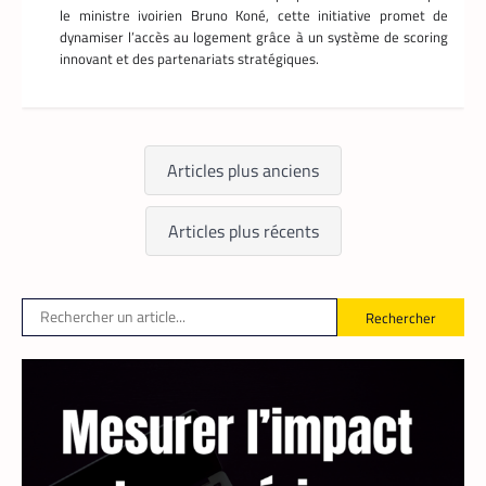
le ministre ivoirien Bruno Koné, cette initiative promet de
dynamiser l’accès au logement grâce à un système de scoring
innovant et des partenariats stratégiques.
TECH MONDE
,
VTC
Articles plus anciens
Heetch : désormais, les passagers peuvent
définir directement le prix de leur course
Articles plus récents
La Rédaction
25 mai 2026
En lançant sa nouvelle application, Heetch
promet de transformer le modèle du VTC
en permettant aux passagers et aux
Rechercher
chauffeurs de fixer directement et d’un
commun accord les tarifs.