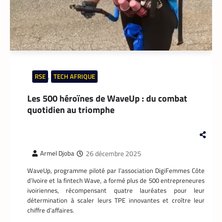
En associant l’interopérabilité de PayPal
World au stablecoin PYUSD, PayPal promet
de désenclaver le commerce africain et
accélérer l’inclusion financière grâce à des
transactions transfrontalières plus rapides,
stables et économiques.
RSE
,
TECH AFRIQUE
Les 500 héroïnes de WaveUp : du combat
quotidien au triomphe
26 décembre 2025
Armel Djoba
WaveUp, programme piloté par l’association DigiFemmes Côte
d’Ivoire et la fintech Wave, a formé plus de 500 entrepreneures
ivoiriennes, récompensant quatre lauréates pour leur
DATACENTER
,
TECH MONDE
détermination à scaler leurs TPE innovantes et croître leur
chiffre d’affaires.
Data center : 70 % d’énergie économisée pour
un retour sur investissement triennal