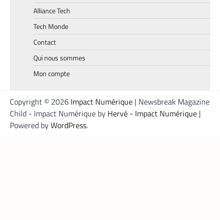
deux cartes maîtresses pour s’imposer en
Alliance Tech
Afrique
Tech Monde
Armel Djoba
22 mai 2026
Contact
En associant l’interopérabilité de PayPal
World au stablecoin PYUSD, PayPal promet
Qui nous sommes
de désenclaver le commerce africain et
Mon compte
accélérer l’inclusion financière grâce à des
transactions transfrontalières plus rapides,
stables et économiques.
Copyright © 2026
Impact Numérique
| Newsbreak Magazine
Child - Impact Numérique by
Hervé - Impact Numérique
|
Powered by
WordPress
.